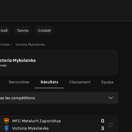
ball
Tennis
Cricket
Crimée
Victoria Mykolaivka
ctoria Mykolaivka
imée
Rencontres
Résultats
Classement
Équipe
es les compétitions
0
MFC Metalurh Zaporizhya
3
Victoria Mykolaivka