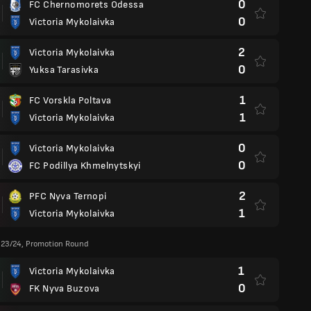
0
FC Chernomorets Odessa
0
Victoria Mykolaivka
2
Victoria Mykolaivka
0
Yuksa Tarasivka
1
FC Vorskla Poltava
1
Victoria Mykolaivka
0
Victoria Mykolaivka
0
FC Podillya Khmelnytskyi
2
PFC Nyva Ternopi
1
Victoria Mykolaivka
 23/24, Promotion Round
1
Victoria Mykolaivka
0
FK Nyva Buzova