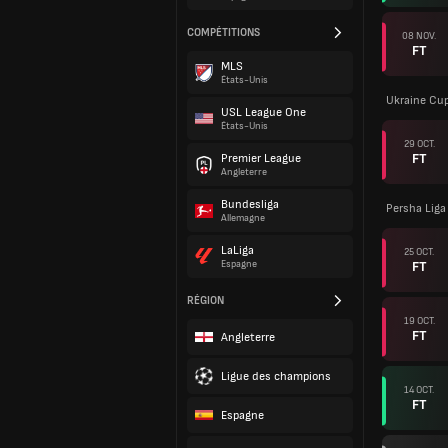
COMPÉTITIONS
08 NOV.
FT
MLS
États-Unis
Ukraine Cu
USL League One
États-Unis
29 OCT.
FT
Premier League
Angleterre
Bundesliga
Persha Liga
Allemagne
LaLiga
25 OCT.
FT
Espagne
RÉGION
19 OCT.
FT
Angleterre
Ligue des champions
14 OCT.
FT
Espagne