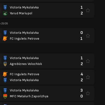
1
Victoria Mykolaivka
2
Yarud Mariupol
p 25/26
0
Victoria Mykolaivka
1
FC Ingulets Petrove
1
Victoria Mykolaivka
2
Agrobiznes Volochisk
4
FC Ingulets Petrove
2
Victoria Mykolaivka
3
Victoria Mykolaivka
0
MFC Metalurh Zaporizhya