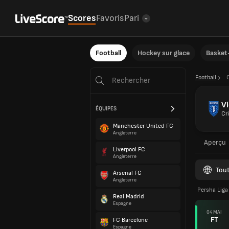
Scores
Favoris
Pari
Football
Hockey sur glace
Basket-
Football
Vi
ÉQUIPES
Cr
Manchester United FC
Angleterre
Aperçu
Liverpool FC
Angleterre
Tout
Arsenal FC
Angleterre
Persha Liga
Real Madrid
Espagne
04 MAI
FT
FC Barcelone
Espagne