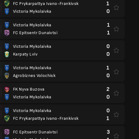
1
FC Prykarpattya Ivano-Frankivsk
0
Victoria Mykolaivka
1
Victoria Mykolaivka
1
FC Epitsentr Dunaivtsi
0
Victoria Mykolaivka
0
Karpaty Lviv
1
Victoria Mykolaivka
0
Agrobiznes Volochisk
2
FK Nyva Buzova
0
Victoria Mykolaivka
0
Victoria Mykolaivka
1
FC Prykarpattya Ivano-Frankivsk
3
FC Epitsentr Dunaivtsi