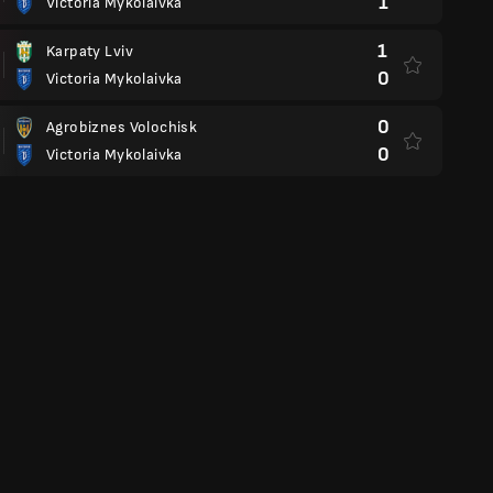
1
Victoria Mykolaivka
1
Karpaty Lviv
0
Victoria Mykolaivka
0
Agrobiznes Volochisk
0
Victoria Mykolaivka