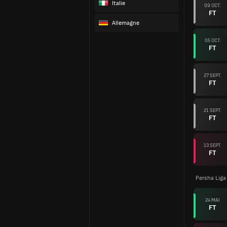
Italie
09 OCT.
FT
Allemagne
05 OCT.
FT
27 SEPT.
FT
21 SEPT.
FT
13 SEPT.
FT
Persha Liga
24 MAI
FT