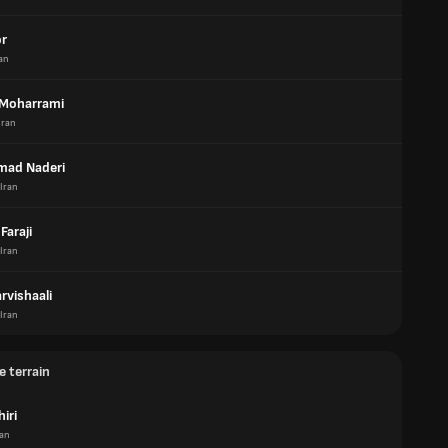
or
an
Moharrami
Iran
ad Naderi
Iran
Faraji
Iran
rvishaali
Iran
e terrain
iri
ran