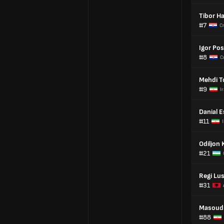
Tibor Ha
#7
Cr
Igor Pos
#8
C
Mehdi T
#9
I
Danial E
#11
Odiljon
#21
Regi Lu
#31
Masoud
#88