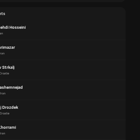
nts
ehdi Hosseini
ran
arimazar
Iran
 Strkalj
Croatie
Hashemnejad
Iran
j Drozdek
Croatie
 Khorrami
Iran