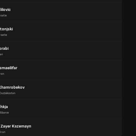
lilovic
oatie
tonjski
roatie
orabi
ran
smaeilifar
Iran
 Khamrobekov
Ouzbékistan
shkja
Albanie
 Zayer Kazemayn
Iran