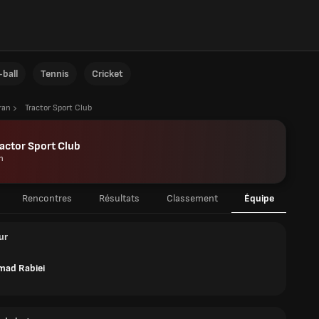
ball
Tennis
Cricket
ran
Tractor Sport Club
actor Sport Club
n
Rencontres
Résultats
Classement
Équipe
ur
ad Rabiei