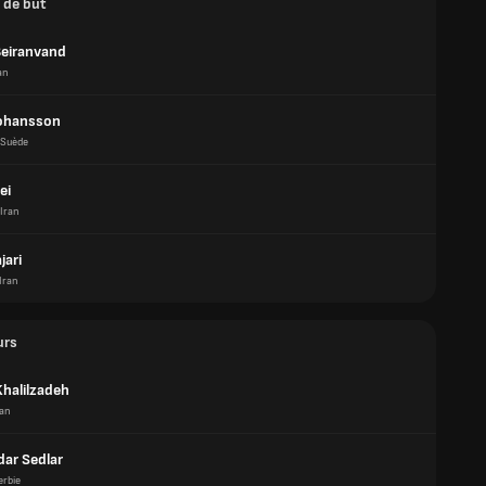
 de but
Beiranvand
an
ohansson
Suède
ei
Iran
jari
Iran
urs
Khalilzadeh
ran
dar Sedlar
erbie