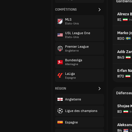
Gardiens
COMPÉTITIONS
Alireza 
#1
MLS
Ir
États-Unis
Marko J
USL League One
États-Unis
#30
Premier League
Angleterre
Adib Zar
#49
Bundesliga
Allemagne
Erfan Na
LaLiga
#70
Espagne
RÉGION
Défense
Angleterre
Shojae 
Ligue des champions
#3
I
Espagne
Aleksan
#4
S