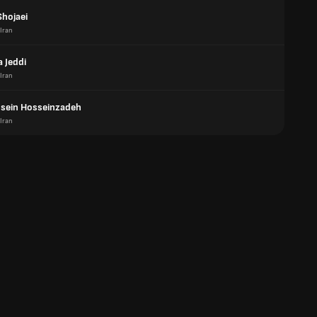
Shojaei
Iran
 Jeddi
Iran
sein Hosseinzadeh
Iran