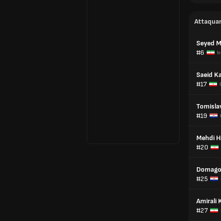
Attaqua
Seyed M
#6
I
Saeid K
#17
Tomislav
#19
Mehdi 
#20
Domago
#25
Amirali
#27