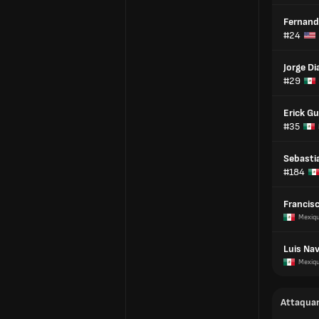
Fernand
#24
Jorge Di
#29
Erick Gu
#35
Sebasti
#184
Francis
Mexiq
Luis Na
Mexiq
Attaqua