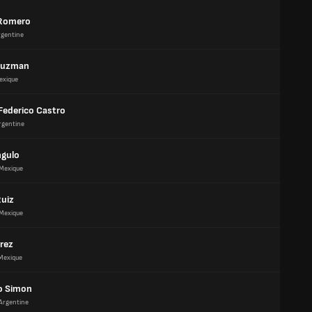
 Romero
rgentine
Guzman
exique
 Federico Castro
rgentine
ngulo
Mexique
Ruiz
Mexique
erez
Mexique
o Simon
Argentine