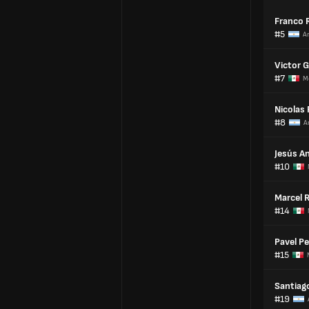
Franco
#5
A
Victor 
#7
M
Nicolas
#8
A
Jesús A
#10
Marcel 
#14
Pavel P
#15
Santiag
#19