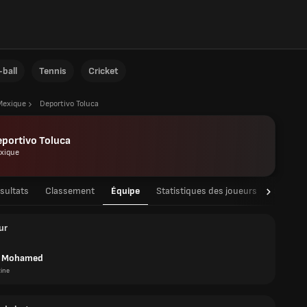
ball
Tennis
Cricket
Mexique
Deportivo Toluca
portivo Toluca
xique
sultats
Classement
Équipe
Statistiques des joueurs
Statisti
ur
o Mohamed
ine