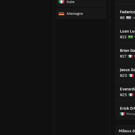
Italie
Federico
Allemagne
#6
U
Luan Lu
#13
Brian Ga
#17
Jesus Ga
#20
Everardo
#25
Erick Or
Mexiq
Milieux d