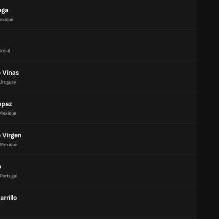
ega
exique
résil
o Vinas
Uruguay
opez
Mexique
 Virgen
Mexique
o
Portugal
arrillo