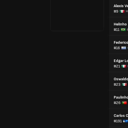
Alexis V
#9
M
Helinho
#11
B
Federic
#16
Edgar L
#21
Oswaldo
#23
Paulinh
#26
Carlos C
#191