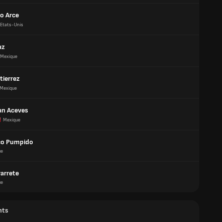
o Arce
Etats-Unis
az
Mexique
tierrez
Mexique
an Aceves
Mexique
co Pumpido
ue
varrete
ue
nts