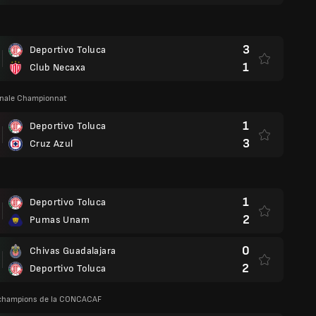
3
Deportivo Toluca
1
Club Necaxa
inale Championnat
1
Deportivo Toluca
3
Cruz Azul
1
Deportivo Toluca
2
Pumas Unam
0
Chivas Guadalajara
2
Deportivo Toluca
champions de la CONCACAF