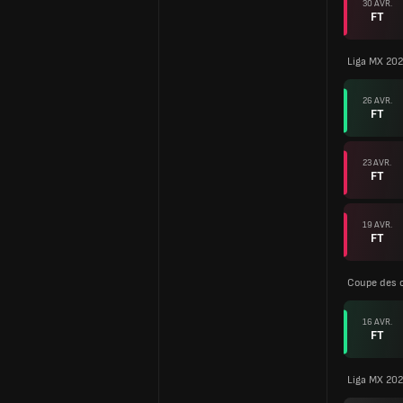
30 AVR.
FT
Liga MX 20
26 AVR.
FT
23 AVR.
FT
19 AVR.
FT
Coupe des 
16 AVR.
FT
Liga MX 20