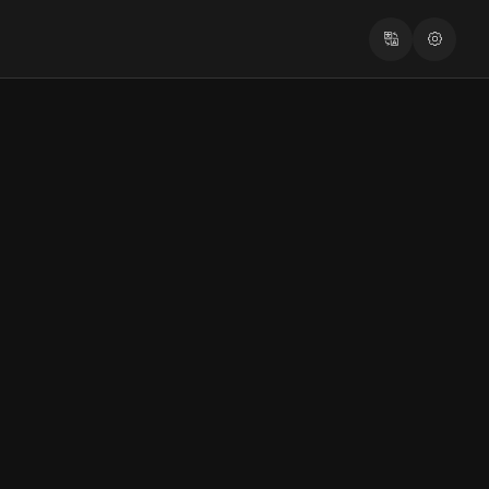
s joueurs
Statistiques de l'équipe