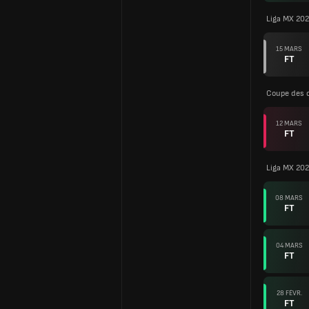
Liga MX 20
15 MARS
FT
Coupe des 
12 MARS
FT
Liga MX 20
08 MARS
FT
04 MARS
FT
28 FÉVR.
FT