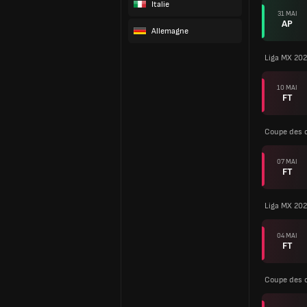
Italie
31 MAI
AP
Allemagne
Liga MX 20
10 MAI
FT
Coupe des 
07 MAI
FT
Liga MX 20
04 MAI
FT
Coupe des 