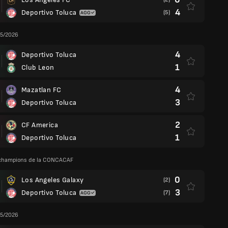
4
Deportivo Toluca
(5)
25/2026
4
Deportivo Toluca
1
Club Leon
4
Mazatlan FC
3
Deportivo Toluca
2
CF America
1
Deportivo Toluca
champions de la CONCACAF
0
Los Angeles Galaxy
(2)
3
Deportivo Toluca
(7)
25/2026