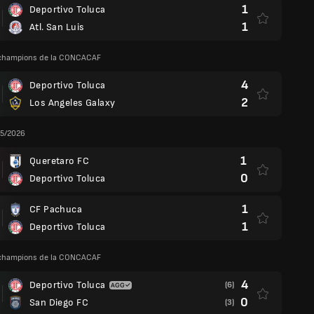
1
Deportivo Toluca
1
Atl. San Luis
champions de la CONCACAF
4
Deportivo Toluca
2
Los Angeles Galaxy
25/2026
1
Queretaro FC
0
Deportivo Toluca
1
CF Pachuca
1
Deportivo Toluca
champions de la CONCACAF
4
Deportivo Toluca
(6)
0
San Diego FC
(3)