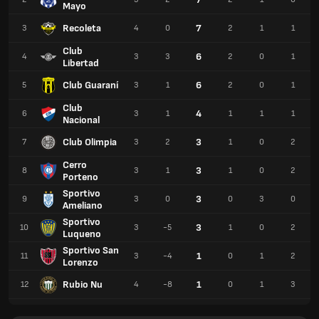
Mayo
Recoleta
7
3
4
0
2
1
1
Club
6
4
3
3
2
0
1
Libertad
Club Guaraní
6
5
3
1
2
0
1
Club
4
6
3
1
1
1
1
Nacional
Club Olimpia
3
7
3
2
1
0
2
Cerro
3
8
3
1
1
0
2
Porteno
Sportivo
3
9
3
0
0
3
0
Ameliano
Sportivo
3
10
3
-5
1
0
2
Luqueno
Sportivo San
1
11
3
-4
0
1
2
Lorenzo
Rubio Nu
1
12
4
-8
0
1
3