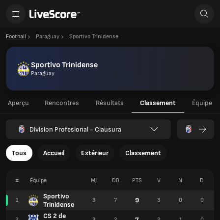
Football
Paraguay
Sportivo Trinidense
Sportivo Trinidense
Paraguay
Aperçu
Rencontres
Résultats
Classement
Équipe
Division Profesional - Clausura
Tous
Accueil
Extérieur
Classement
#
Équipe
MJ
DB
PTS
V
N
D
Sportivo
9
1
3
7
3
0
0
Trinidense
CS 2 de
7
2
3
2
2
1
0