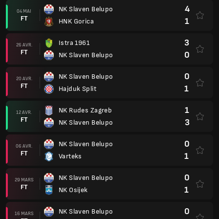
4
NK Slaven Belupo
04 MAI
FT
1
HNK Gorica
3
Istra 1961
26 AVR.
FT
0
NK Slaven Belupo
0
NK Slaven Belupo
20 AVR.
FT
1
Hajduk Split
1
NK Rudes Zagreb
12 AVR.
FT
3
NK Slaven Belupo
0
NK Slaven Belupo
06 AVR.
FT
1
Varteks
0
NK Slaven Belupo
29 MARS
FT
1
NK Osijek
0
NK Slaven Belupo
16 MARS