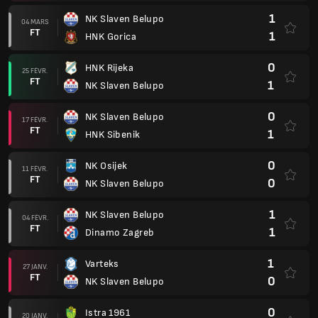
1
NK Slaven Belupo
04 MARS
FT
1
HNK Gorica
0
HNK Rijeka
25 FÉVR.
FT
1
NK Slaven Belupo
0
NK Slaven Belupo
17 FÉVR.
FT
1
HNK Sibenik
0
NK Osijek
11 FÉVR.
FT
0
NK Slaven Belupo
1
NK Slaven Belupo
04 FÉVR.
FT
1
Dinamo Zagreb
1
Varteks
27 JANV.
FT
0
NK Slaven Belupo
0
Istra 1961
20 JANV.