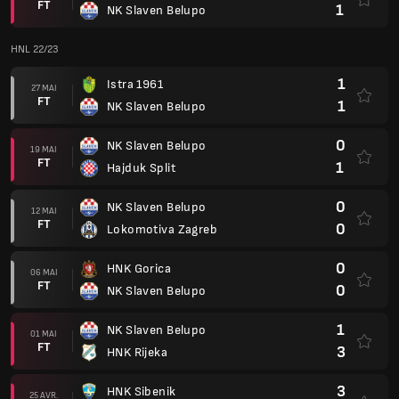
FT
1
NK Slaven Belupo
HNL 22/23
1
Istra 1961
27 MAI
FT
1
NK Slaven Belupo
0
NK Slaven Belupo
19 MAI
FT
1
Hajduk Split
0
NK Slaven Belupo
12 MAI
FT
0
Lokomotiva Zagreb
0
HNK Gorica
06 MAI
FT
0
NK Slaven Belupo
1
NK Slaven Belupo
01 MAI
FT
3
HNK Rijeka
3
HNK Sibenik
25 AVR.