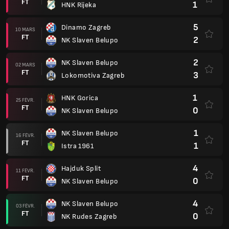
FT
1
HNK Rijeka
5
Dinamo Zagreb
10 MARS
FT
2
NK Slaven Belupo
2
NK Slaven Belupo
02 MARS
FT
3
Lokomotiva Zagreb
1
HNK Gorica
25 FÉVR.
FT
0
NK Slaven Belupo
1
NK Slaven Belupo
16 FÉVR.
FT
1
Istra 1961
4
Hajduk Split
11 FÉVR.
FT
0
NK Slaven Belupo
4
NK Slaven Belupo
03 FÉVR.
FT
0
NK Rudes Zagreb