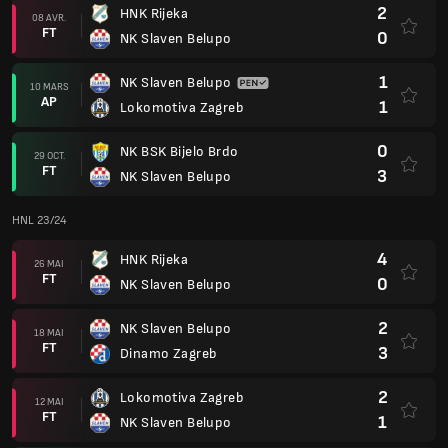
2
HNK Rijeka
08 AVR.
FT
0
NK Slaven Belupo
1
NK Slaven Belupo
10 MARS
AP
1
Lokomotiva Zagreb
0
NK BSK Bijelo Brdo
29 OCT.
FT
3
NK Slaven Belupo
HNL 23/24
4
HNK Rijeka
26 MAI
FT
0
NK Slaven Belupo
2
NK Slaven Belupo
18 MAI
FT
3
Dinamo Zagreb
2
Lokomotiva Zagreb
12 MAI
FT
1
NK Slaven Belupo