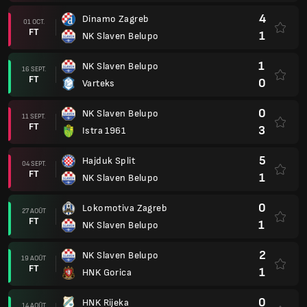
4
Dinamo Zagreb
01 OCT.
FT
1
NK Slaven Belupo
1
NK Slaven Belupo
16 SEPT.
FT
0
Varteks
0
NK Slaven Belupo
11 SEPT.
FT
3
Istra 1961
5
Hajduk Split
04 SEPT.
FT
1
NK Slaven Belupo
0
Lokomotiva Zagreb
27 AOÛT
FT
1
NK Slaven Belupo
2
NK Slaven Belupo
19 AOÛT
FT
1
HNK Gorica
0
HNK Rijeka
14 AOÛT