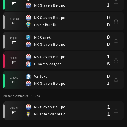
FT
1
NK Slaven Belupo
0
NK Slaven Belupo
06 AOÛT
FT
0
HNK Sibenik
0
NK Osijek
31 JUIL.
FT
0
NK Slaven Belupo
1
NK Slaven Belupo
23 JUIL.
FT
5
Dinamo Zagreb
0
Varteks
17 JUIL.
FT
1
NK Slaven Belupo
Matchs Amicaux - Clubs
1
NK Slaven Belupo
23 MAI
FT
1
NK Inter Zapresic