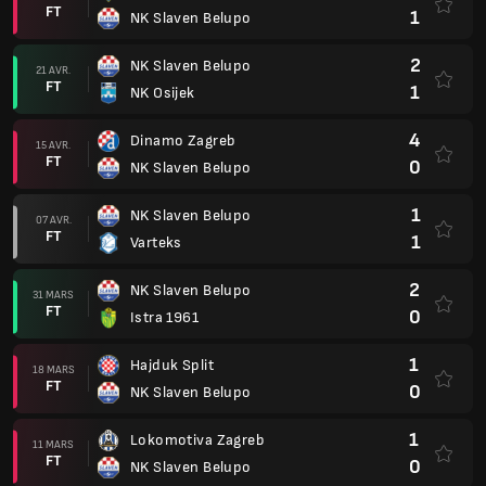
FT
1
NK Slaven Belupo
2
NK Slaven Belupo
21 AVR.
FT
1
NK Osijek
4
Dinamo Zagreb
15 AVR.
FT
0
NK Slaven Belupo
1
NK Slaven Belupo
07 AVR.
FT
1
Varteks
2
NK Slaven Belupo
31 MARS
FT
0
Istra 1961
1
Hajduk Split
18 MARS
FT
0
NK Slaven Belupo
1
Lokomotiva Zagreb
11 MARS
FT
0
NK Slaven Belupo