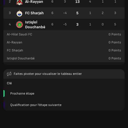
Al-Rayyan
13
2
6
3
4
1
1
1
FC Sharjah
5
3
6
-4
1
2
3
Istiqlol
3
4
6
-5
1
0
5
Douchanbé
Al-Hilal Saudi FC
0
Points
Al-Rayyan
0
Points
FC Sharjah
0
Points
Istiqlol Douchanbé
0
Points
Faites pivoter pour visualiser le tableau entier
Clé
Prochaine étape
Qualification pour l'étape suivante