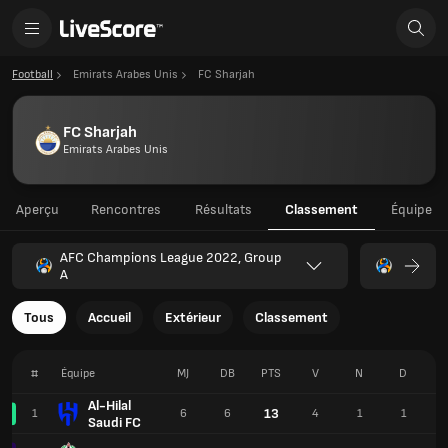
Football
Emirats Arabes Unis
FC Sharjah
FC Sharjah
Emirats Arabes Unis
Aperçu
Rencontres
Résultats
Classement
Équipe
AFC Champions League 2022, Group
A
Tous
Accueil
Extérieur
Classement
#
Équipe
MJ
DB
PTS
V
N
D
P
Al-Hilal
13
1
6
6
4
1
1
1
Saudi FC