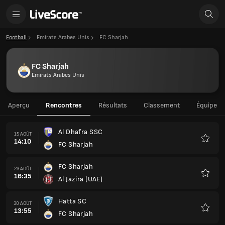
Football
Emirats Arabes Unis
FC Sharjah
FC Sharjah
Emirats Arabes Unis
Aperçu
Rencontres
Résultats
Classement
Équipe
Al Dhafra SSC
15 AOÛT
14:10
FC Sharjah
Favoris
FC Sharjah
23 AOÛT
16:35
Al Jazira (UAE)
Favoris
Hatta SC
30 AOÛT
13:55
FC Sharjah
Favoris