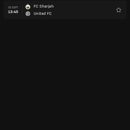
FC Sharjah
05 SEPT.
13:45
United FC
Favoris