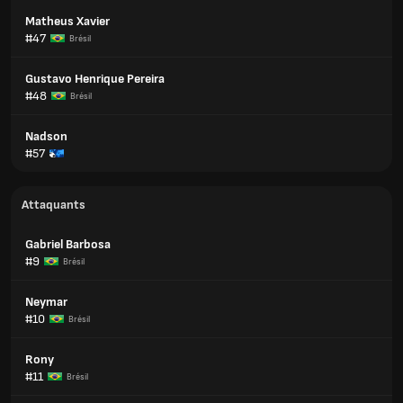
Matheus Xavier
#47
Brésil
Gustavo Henrique Pereira
#48
Brésil
Nadson
#57
Attaquants
Gabriel Barbosa
#9
Brésil
Neymar
#10
Brésil
Rony
#11
Brésil