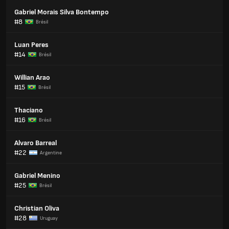
Gabriel Morais Silva Bontempo
#8
Brésil
Luan Peres
#14
Brésil
Willian Arao
#15
Brésil
Thaciano
#16
Brésil
Alvaro Barreal
#22
Argentine
Gabriel Menino
#25
Brésil
Christian Oliva
#28
Uruguay