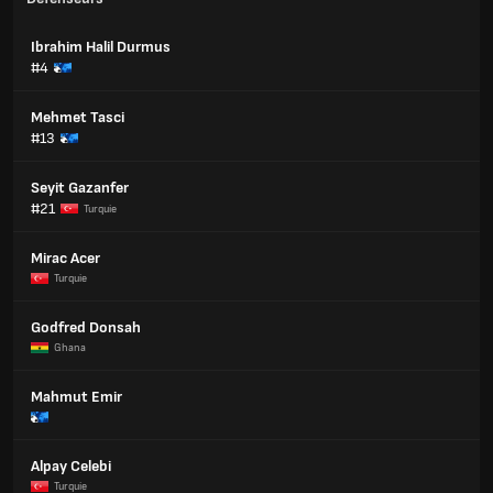
Ibrahim Halil Durmus
#4
Mehmet Tasci
#13
Seyit Gazanfer
#21
Turquie
Mirac Acer
Turquie
Godfred Donsah
Ghana
Mahmut Emir
Alpay Celebi
Turquie