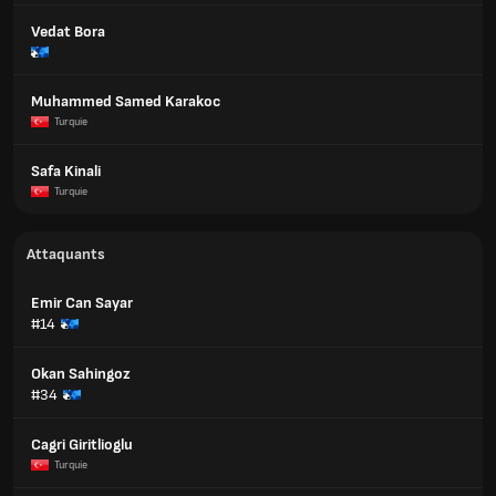
Vedat Bora
Muhammed Samed Karakoc
Turquie
Safa Kinali
Turquie
Attaquants
Emir Can Sayar
#14
Okan Sahingoz
#34
Cagri Giritlioglu
Turquie