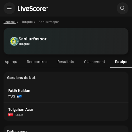
Football
Turquie
Sanliurfaspor
Sanliurfaspor
Turquie
Aperçu
Rencontres
Résultats
Classement
Équipe
Gardiens de but
Fatih Kaldan
#33
Tolgahan Acar
Turquie
Défenseurs