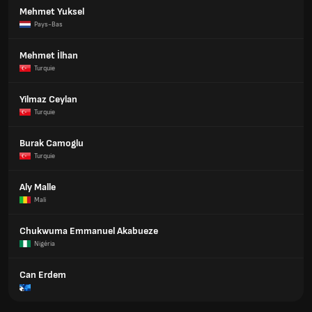
Mehmet Yuksel
Pays-Bas
Mehmet İlhan
Turquie
Yilmaz Ceylan
Turquie
Burak Camoglu
Turquie
Aly Malle
Mali
Chukwuma Emmanuel Akabueze
Nigéria
Can Erdem