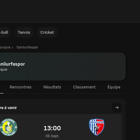
ball
Tennis
Cricket
Turquie
Sanliurfaspor
nliurfaspor
rquie
Rencontres
Résultats
Classement
Équipe
e à venir
13:00
06 Sept.