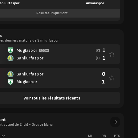
anliurfaspor
Ankaraspor
Résultat uniquement
s
les derniers matchs de Sanliurfaspor
1
Muglaspor
(2)
1
Sanliurfaspor
(1)
0
Sanliurfaspor
1
Muglaspor
Voir tous les résultats récents
ent
 actuel de 2. Lig - Groupe blanc
ipe
MJ
DB
PTS
V