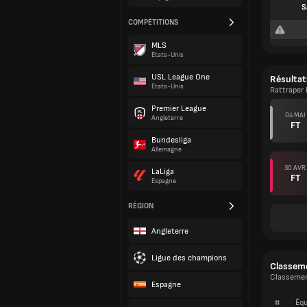
S
COMPÉTITIONS
MLS
États-Unis
USL League One
Résultat
États-Unis
Rattraper 
Premier League
04 MAI
Angleterre
FT
Bundesliga
Allemagne
30 AVR.
LaLiga
FT
Espagne
RÉGION
Angleterre
Ligue des champions
Classem
Classement
Espagne
#
Équ