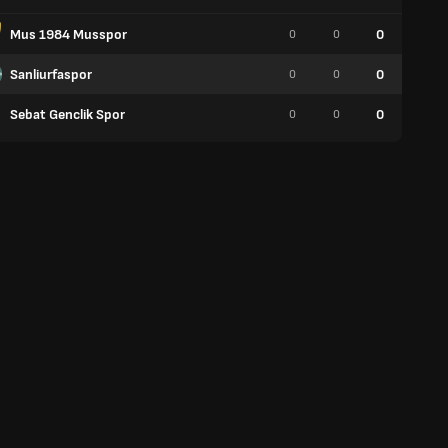
Mus 1984 Musspor
0
0
0
0
Sanliurfaspor
0
0
0
0
Sebat Genclik Spor
0
0
0
0