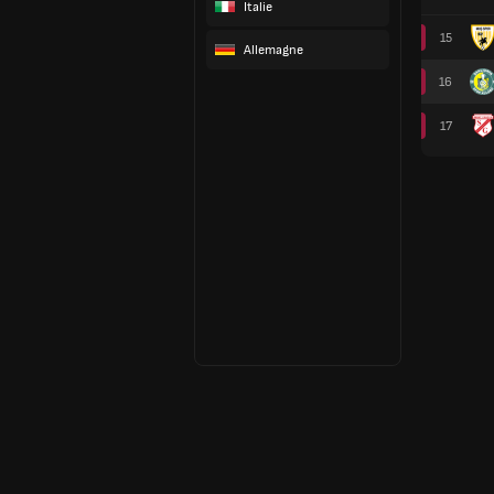
Italie
15
Allemagne
16
17