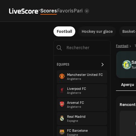
Scores
Favoris
Pari
Football
Hockey sur glace
Basket-
Football
Sa
ÉQUIPES
Tu
Manchester United FC
Angleterre
Aperçu
Liverpool FC
Angleterre
Arsenal FC
Rencontr
Angleterre
Real Madrid
Espagne
FC Barcelone
Espagne