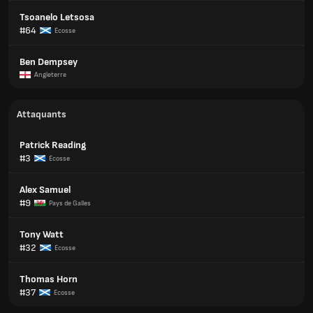
Tsoanelo Letsosa
#64
Écosse
Ben Dempsey
Angleterre
Attaquants
Patrick Reading
#3
Écosse
Alex Samuel
#9
Pays de Galles
Tony Watt
#32
Écosse
Thomas Horn
#37
Écosse