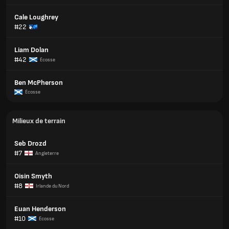
Cale Loughrey
#22
Liam Dolan
#42
Écosse
Ben McPherson
Écosse
Milieux de terrain
Seb Drozd
#7
Angleterre
Oisin Smyth
#8
Irlande du Nord
Euan Henderson
#10
Écosse