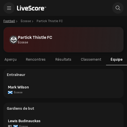
Football
Écosse
Partick Thistle FC
Partick Thistle FC
Écosse
Aperçu
Rencontres
Résultats
Classement
Équipe
Entraîneur
Mark Wilson
Écosse
Gardiens de but
Lewis Budinauckas
#1
Écosse