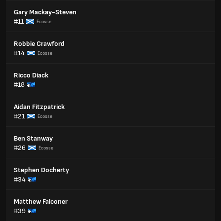
Gary Mackay-Steven
#11
Écosse
Robbie Crawford
#14
Écosse
Ricco Diack
#18
Aidan Fitzpatrick
#21
Écosse
Ben Stanway
#26
Écosse
Stephen Docherty
#34
Matthew Falconer
#39