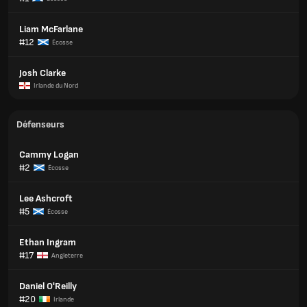
Liam McFarlane
#12
Écosse
Josh Clarke
Irlande du Nord
Défenseurs
Cammy Logan
#2
Écosse
Lee Ashcroft
#5
Écosse
Ethan Ingram
#17
Angleterre
Daniel O'Reilly
#20
Irlande