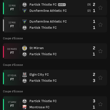
2
Partick Thistle FC
(3)
15 MAI
FT
1
Dunfermline Athletic FC
(2)
1
Dunfermline Athletic FC
12 MAI
FT
1
Partick Thistle FC
Coupe d'Écosse
2
St Mirren
08 MARS
FT
1
Partick Thistle FC
Coupe d'Écosse
2
Elgin City FC
07 FÉVR.
FT
3
Partick Thistle FC
Coupe d'Écosse
3
Partick Thistle FC
17 JANV.
FT
1
Montrose FC