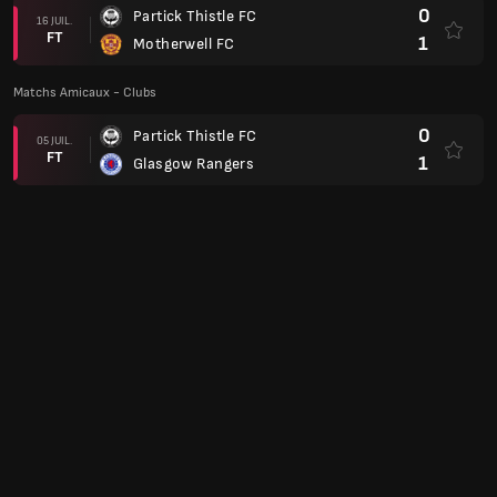
0
Partick Thistle FC
16 JUIL.
FT
1
Motherwell FC
Matchs Amicaux - Clubs
0
Partick Thistle FC
05 JUIL.
FT
1
Glasgow Rangers