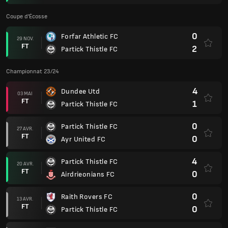
Coupe d'Écosse
0
Forfar Athletic FC
29 NOV.
FT
2
Partick Thistle FC
Championnat 23/24
4
Dundee Utd
03 MAI
FT
1
Partick Thistle FC
0
Partick Thistle FC
27 AVR.
FT
0
Ayr United FC
4
Partick Thistle FC
20 AVR.
FT
0
Airdrieonians FC
0
Raith Rovers FC
13 AVR.
FT
0
Partick Thistle FC