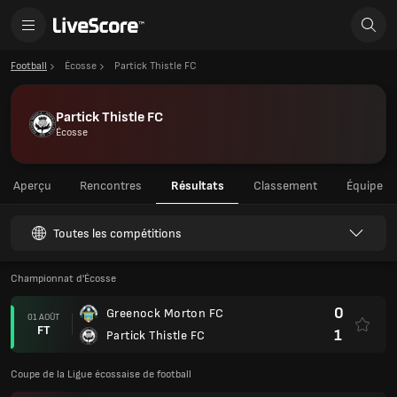
Football
Écosse
Partick Thistle FC
Partick Thistle FC
Écosse
Aperçu
Rencontres
Résultats
Classement
Équipe
Toutes les compétitions
Championnat d'Écosse
0
Greenock Morton FC
01 AOÛT
FT
1
Partick Thistle FC
Coupe de la Ligue écossaise de football