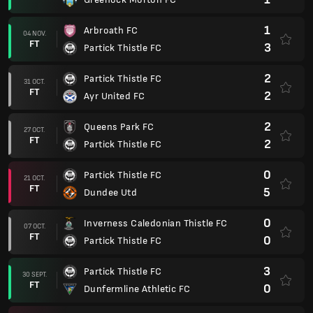
1
Arbroath FC
04 NOV.
FT
3
Partick Thistle FC
2
Partick Thistle FC
31 OCT.
FT
2
Ayr United FC
2
Queens Park FC
27 OCT.
FT
2
Partick Thistle FC
0
Partick Thistle FC
21 OCT.
FT
5
Dundee Utd
0
Inverness Caledonian Thistle FC
07 OCT.
FT
0
Partick Thistle FC
3
Partick Thistle FC
30 SEPT.
FT
0
Dunfermline Athletic FC