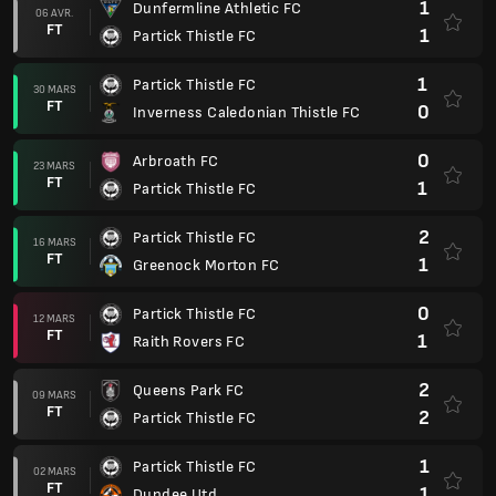
1
Dunfermline Athletic FC
06 AVR.
FT
1
Partick Thistle FC
1
Partick Thistle FC
30 MARS
FT
0
Inverness Caledonian Thistle FC
0
Arbroath FC
23 MARS
FT
1
Partick Thistle FC
2
Partick Thistle FC
16 MARS
FT
1
Greenock Morton FC
0
Partick Thistle FC
12 MARS
FT
1
Raith Rovers FC
2
Queens Park FC
09 MARS
FT
2
Partick Thistle FC
1
Partick Thistle FC
02 MARS
FT
1
Dundee Utd