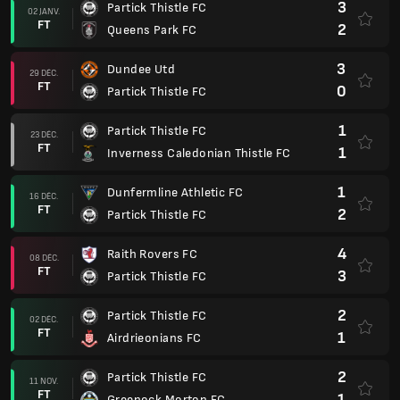
3
Partick Thistle FC
02 JANV.
FT
2
Queens Park FC
3
Dundee Utd
29 DÉC.
FT
0
Partick Thistle FC
1
Partick Thistle FC
23 DÉC.
FT
1
Inverness Caledonian Thistle FC
1
Dunfermline Athletic FC
16 DÉC.
FT
2
Partick Thistle FC
4
Raith Rovers FC
08 DÉC.
FT
3
Partick Thistle FC
2
Partick Thistle FC
02 DÉC.
FT
1
Airdrieonians FC
2
Partick Thistle FC
11 NOV.
FT
1
Greenock Morton FC