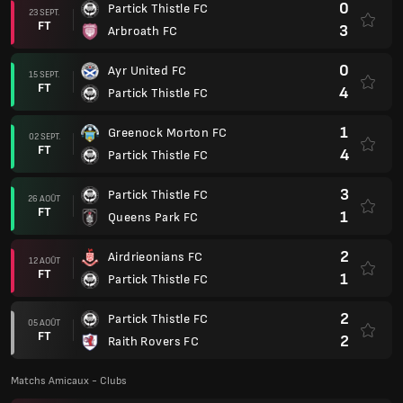
0
Partick Thistle FC
23 SEPT.
FT
3
Arbroath FC
0
Ayr United FC
15 SEPT.
FT
4
Partick Thistle FC
1
Greenock Morton FC
02 SEPT.
FT
4
Partick Thistle FC
3
Partick Thistle FC
26 AOÛT
FT
1
Queens Park FC
2
Airdrieonians FC
12 AOÛT
FT
1
Partick Thistle FC
2
Partick Thistle FC
05 AOÛT
FT
2
Raith Rovers FC
Matchs Amicaux - Clubs