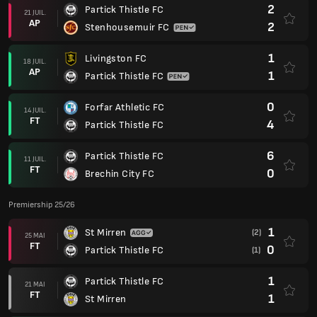
2
Partick Thistle FC
21 JUIL.
AP
2
Stenhousemuir FC
1
Livingston FC
18 JUIL.
AP
1
Partick Thistle FC
0
Forfar Athletic FC
14 JUIL.
FT
4
Partick Thistle FC
6
Partick Thistle FC
11 JUIL.
FT
0
Brechin City FC
Premiership 25/26
1
St Mirren
(2)
25 MAI
FT
0
Partick Thistle FC
(1)
1
Partick Thistle FC
21 MAI
FT
1
St Mirren