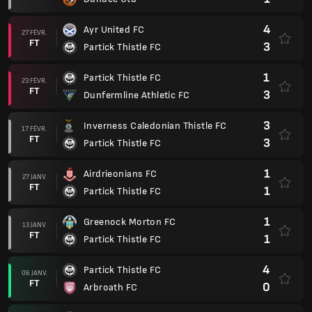
4
Ayr United FC
27 FÉVR.
FT
3
Partick Thistle FC
1
Partick Thistle FC
23 FÉVR.
FT
3
Dunfermline Athletic FC
3
Inverness Caledonian Thistle FC
17 FÉVR.
FT
3
Partick Thistle FC
1
Airdrieonians FC
27 JANV.
FT
1
Partick Thistle FC
1
Greenock Morton FC
13 JANV.
FT
1
Partick Thistle FC
4
Partick Thistle FC
06 JANV.
FT
0
Arbroath FC