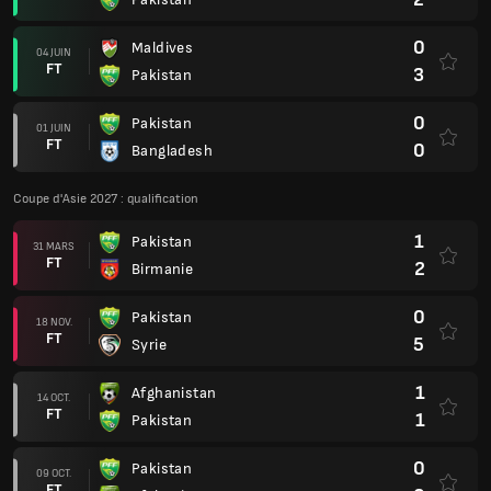
0
Maldives
04 JUIN
FT
3
Pakistan
0
Pakistan
01 JUIN
FT
0
Bangladesh
Coupe d'Asie 2027 : qualification
1
Pakistan
31 MARS
FT
2
Birmanie
0
Pakistan
18 NOV.
FT
5
Syrie
1
Afghanistan
14 OCT.
FT
1
Pakistan
0
Pakistan
09 OCT.
FT