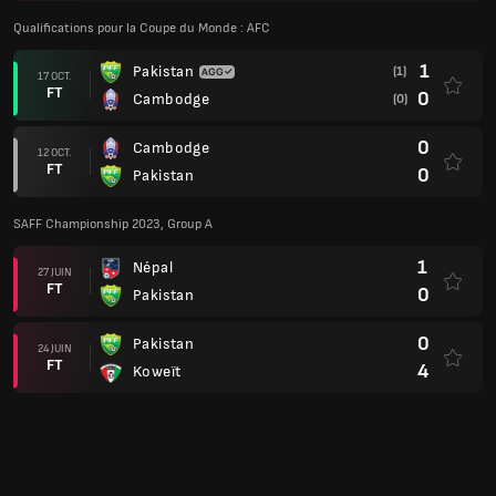
0
Pakistan
24 JUIN
FT
4
Koweït
4
Inde
21 JUIN
FT
0
Pakistan