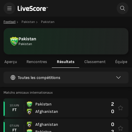
Football
Pakistan
Pakistan
Pakistan
Pakistan
Aperçu
Rencontres
Résultats
Classement
Équipe
Toutes les compétitions
Matchs amicaux internationaux
2
Pakistan
10 JUIN
FT
0
Afghanistan
0
Afghanistan
07 JUIN
FT
2
Pakistan