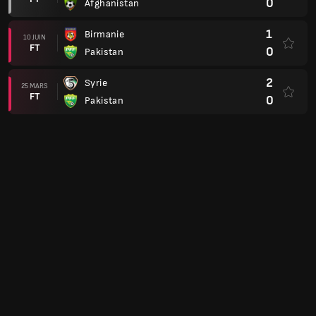
0
Afghanistan
1
Birmanie
10 JUIN
FT
0
Pakistan
2
Syrie
25 MARS
FT
0
Pakistan
Qualifications pour la Coupe du Monde : AFC
3
Tadjikistan
11 JUIN
FT
0
Pakistan
0
Pakistan
06 JUIN
FT
3
Arabie Saoudite
7
Jordanie
26 MARS
FT
0
Pakistan
0
Pakistan
21 MARS