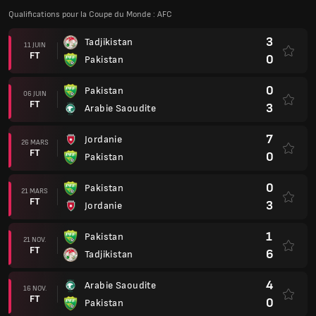
FT
3
Jordanie
1
Pakistan
21 NOV.
FT
6
Tadjikistan
4
Arabie Saoudite
16 NOV.
FT
0
Pakistan
Qualifications pour la Coupe du Monde : AFC
1
Pakistan
(1)
17 OCT.
FT
0
Cambodge
(0)
0
Cambodge
12 OCT.
FT
0
Pakistan
SAFF Championship 2023, Group A
1
Népal
27 JUIN
FT
0
Pakistan