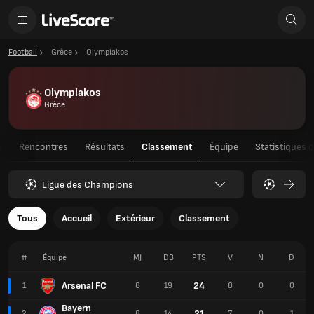
Football
Grèce
Olympiakos
Olympiakos
Grèce
u
Rencontres
Résultats
Classement
Équipe
Statistiques 
Ligue des Champions
Tous
Accueil
Extérieur
Classement
#
Équipe
MJ
DB
PTS
V
N
D
Arsenal FC
24
1
8
19
8
0
0
Bayern
21
2
8
14
7
0
1