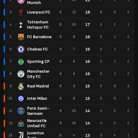
Munich
Liverpool FC
18
3
8
12
6
0
2
Tottenham
17
4
8
10
5
2
1
Hotspur FC
FC Barcelone
16
5
8
8
5
1
2
Chelsea FC
16
6
8
7
5
1
2
Sporting CP
16
7
8
6
5
1
2
Manchester
16
8
8
6
5
1
2
City FC
Real Madrid
15
9
8
9
5
0
3
Inter Milan
15
10
8
8
5
0
3
Paris Saint-
14
11
8
10
4
2
2
Germain
Newcastle
14
12
8
10
4
2
2
United FC
Juventus
13
13
8
4
3
4
1