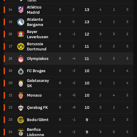
Turin
Atlético
13
14
8
2
4
1
3
Madrid
Atalanta
13
15
8
0
4
1
3
Bergame
Bayer
12
16
8
-1
3
3
2
Leverkusen
Borussia
11
17
8
2
3
2
3
Dortmund
Olympiakos
11
18
8
-4
3
2
3
FC Bruges
10
19
8
-2
3
1
4
Galatasaray
10
20
8
-2
3
1
4
SK
Monaco
10
21
8
-6
2
4
2
Qarabag FK
10
22
8
-8
3
1
4
Bodo/Glimt
9
23
8
-1
2
3
3
Benfica
9
24
8
-2
3
0
5
Lisbonne