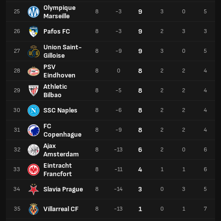
Olympique
9
25
8
-3
3
0
5
Marseille
Pafos FC
9
26
8
-3
2
3
3
Union Saint-
9
27
8
-9
3
0
5
Gilloise
PSV
8
28
8
0
2
2
4
Eindhoven
Athletic
8
29
8
-5
2
2
4
Bilbao
SSC Naples
8
30
8
-6
2
2
4
FC
8
31
8
-9
2
2
4
Copenhague
Ajax
6
32
8
-13
2
0
6
Amsterdam
Eintracht
4
33
8
-11
1
1
6
Francfort
Slavia Prague
3
34
8
-14
0
3
5
Villarreal CF
1
35
8
-13
0
1
7