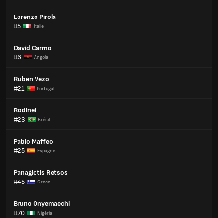
Lorenzo Pirola
#5
Italie
David Carmo
#6
Angola
Ruben Vezo
#21
Portugal
Rodinei
#23
Brésil
Pablo Maffeo
#25
Espagne
Panagiotis Retsos
#45
Grèce
Bruno Onyemaechi
#70
Nigéria