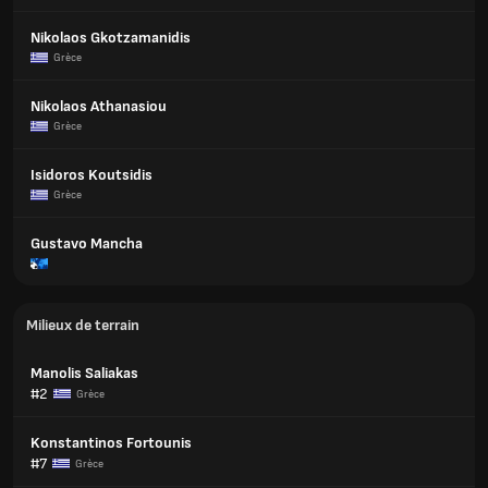
Nikolaos Gkotzamanidis
Grèce
Nikolaos Athanasiou
Grèce
Isidoros Koutsidis
Grèce
Gustavo Mancha
Milieux de terrain
Manolis Saliakas
#2
Grèce
Konstantinos Fortounis
#7
Grèce