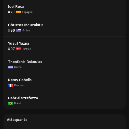
Joel Roca
#73
Espagne
Christos Mouzakitis
#96
Grèce
Yusuf Yazıcı
#97
Turquie
Theofanis Bakoulas
Grèce
Remy Cabella
Reunion
Gabriel Strefezza
Brésil
Attaquants