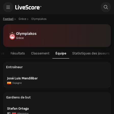
Football
Grèce
Olympiakos
Olympiakos
Grèce
res
Résultats
Classement
Équipe
Statistiques des joueurs
Entraîneur
José Luis Mendilibar
Espagne
Gardiens de but
Stefan Ortega
#1
Allemagne