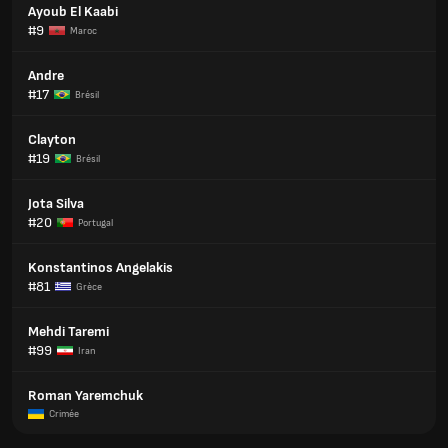
Ayoub El Kaabi
#9
Maroc
Andre
#17
Brésil
Clayton
#19
Brésil
Jota Silva
#20
Portugal
Konstantinos Angelakis
#81
Grèce
Mehdi Taremi
#99
Iran
Roman Yaremchuk
Crimée