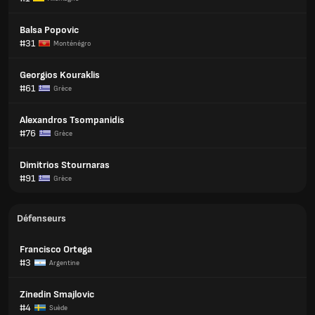
Balsa Popovic
#31
Monténégro
Georgios Kouraklis
#61
Grèce
Alexandros Tsompanidis
#76
Grèce
Dimitrios Stournaras
#91
Grèce
Défenseurs
Francisco Ortega
#3
Argentine
Zinedin Smajlovic
#4
Suède