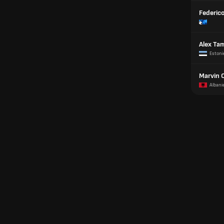
Federic
Alex T
Estoni
Marvin 
Albani