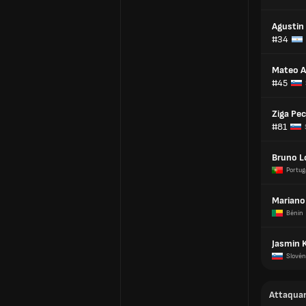
Agustin
#34
Mateo A
#45
Ziga Pec
#81
Bruno L
Portug
Mariano
Bénin
Jasmin 
Slovén
Attaqua