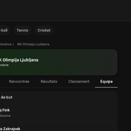
ball
Tennis
Cricket
Slovénie
NK Olimpija Ljubljana
 Olimpija Ljubljana
ovénie
Rencontres
Résultats
Classement
Équipe
 de but
j Fink
Slovénie
ja Zakrajsek