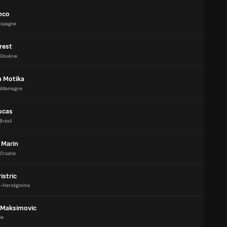
anco
Espagne
rest
Slovénie
 Motika
Allemagne
ucas
Brésil
 Marin
Croatie
istric
e-Herzégovine
 Maksimovic
ie