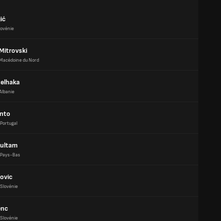
ić
lovénie
Mitrovski
Macédoine du Nord
Celhaka
Albanie
into
Portugal
oultam
Pays-Bas
kovic
Slovénie
enc
Slovénie