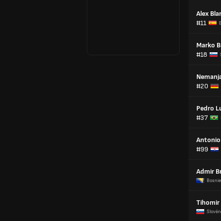
Alex Bl
#11
Marko B
#18
Nemanja
#20
Pedro L
#37
Antonio
#99
Admir Br
Bosni
Tihomir
Slovén