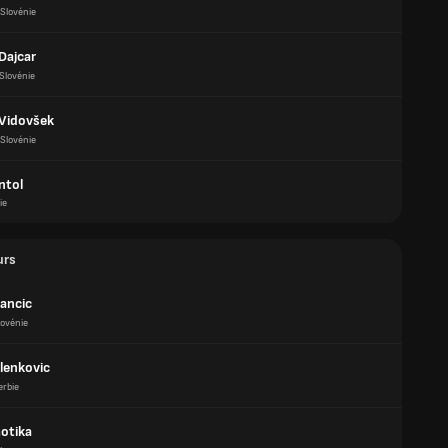
Slovénie
Dajcar
Slovénie
Vidovšek
Slovénie
ntol
ie
urs
bancic
lovénie
elenkovic
erbie
Motika