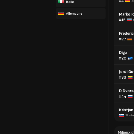
#4
A
Italie
Allemagne
Marko R
#15
Frederi
#27
Diga
#28
Jordi G
#33
D Dvors
#44
Kristja
Slovén
Milieux d