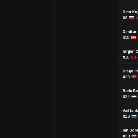
Dino Koj
#9
S
Dimitar 
#10
Jurgen 
#16
Diogo P
#23
Reda B
#24
Vail Jan
#26
Jan Gor
#30