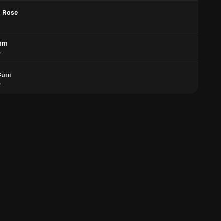
o Rose
amm
e
Cuni
e