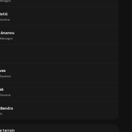
llemagne
istić
Slovénie
c Ananou
Allemagne
ovea
Equateur
ak
Slovénie
n Bendra
ie
e terrain