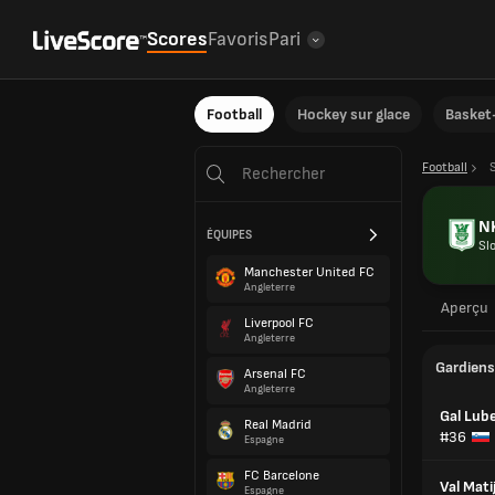
Scores
Favoris
Pari
Football
Hockey sur glace
Basket-
Football
NK
ÉQUIPES
Sl
Manchester United FC
Angleterre
Aperçu
Liverpool FC
Angleterre
Gardiens
Arsenal FC
Angleterre
Gal Lube
Real Madrid
#36
Espagne
FC Barcelone
Val Mati
Espagne