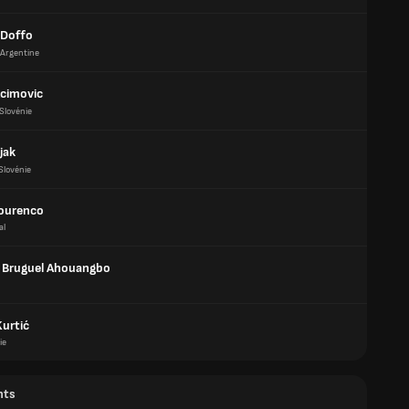
 Doffo
Argentine
cimovic
Slovénie
jak
Slovénie
ourenco
al
 Bruguel Ahouangbo
Kurtić
ie
nts