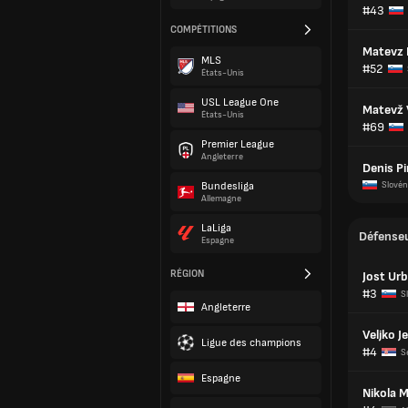
#43
COMPÉTITIONS
Matevz 
MLS
#52
États-Unis
USL League One
Matevž 
États-Unis
#69
Premier League
Angleterre
Denis Pi
Bundesliga
Slovén
Allemagne
LaLiga
Défense
Espagne
RÉGION
Jost Ur
#3
S
Angleterre
Veljko J
Ligue des champions
#4
S
Espagne
Nikola 