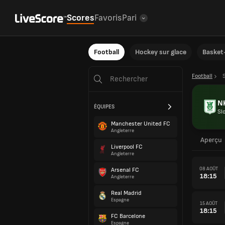
Scores
Favoris
Pari
Football
Hockey sur glace
Basket-
Football
NK
ÉQUIPES
Sl
Manchester United FC
Angleterre
Aperçu
Liverpool FC
Angleterre
08 AOÛT
Arsenal FC
18:15
Angleterre
Real Madrid
Espagne
15 AOÛT
18:15
FC Barcelone
Espagne