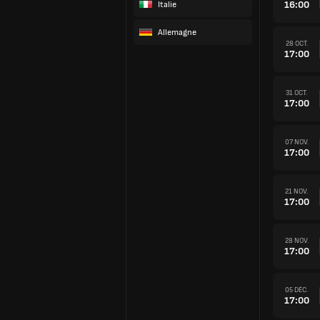
16:00
Italie
Allemagne
28 OCT.
17:00
31 OCT.
17:00
07 NOV.
17:00
21 NOV.
17:00
28 NOV.
17:00
05 DÉC.
17:00