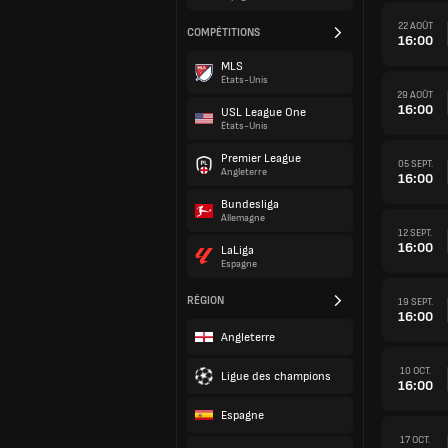
22 AOÛT
COMPÉTITIONS
16:00
MLS
États-Unis
29 AOÛT
16:00
USL League One
États-Unis
Premier League
05 SEPT.
Angleterre
16:00
Bundesliga
Allemagne
12 SEPT.
16:00
LaLiga
Espagne
RÉGION
19 SEPT.
16:00
Angleterre
10 OCT.
Ligue des champions
16:00
Espagne
17 OCT.