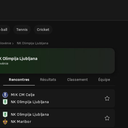
ball
Tennis
Cricket
Slovénie
NK Olimpija Ljubljana
 Olimpija Ljubljana
ovénie
Rencontres
Résultats
Classement
Équipe
MIK CM Celje
NK Olimpija Ljubljana
Favoris
NK Olimpija Ljubljana
NK Maribor
Favoris