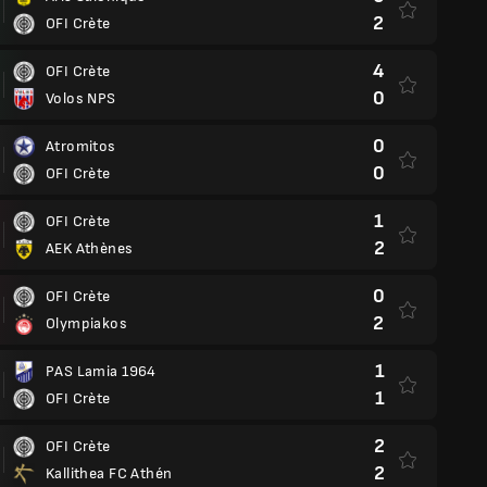
2
OFI Crète
4
OFI Crète
0
Volos NPS
0
Atromitos
0
OFI Crète
1
OFI Crète
2
AEK Athènes
0
OFI Crète
2
Olympiakos
1
PAS Lamia 1964
1
OFI Crète
2
OFI Crète
2
Kallithea FC Athén