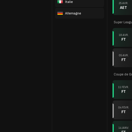
Italie
25 AVR.
AET
Allemagne
Super Leag
18 AVR.
FT
05 AVR.
FT
Coupe de G
11 FÉVR.
FT
04 FÉVR.
FT
14 JANV.