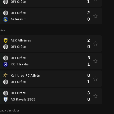
1
OFI Crète
2
OFI Crète
0
Asteras T.
rèce
2
AEK Athènes
0
OFI Crète
3
OFI Crète
1
P.O.T Iraklis
0
Kallithea FC Athén
1
OFI Crète
3
OFI Crète
0
AO Kavala 1965
caux des clubs