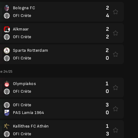
2
Bologna FC
4
OFI Crète
2
Alkmaar
2
OFI Crète
2
Sparta Rotterdam
0
OFI Crète
ue 24/25
1
Olympiakos
0
OFI Crète
3
OFI Crète
0
PAS Lamia 1964
1
Kallithea FC Athén
3
OFI Crète