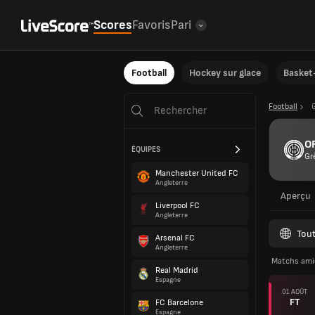
Scores
Favoris
Pari
Football
Hockey sur glace
Basket-
Football
OF
ÉQUIPES
Gr
Manchester United FC
Angleterre
Aperçu
Liverpool FC
Angleterre
Tout
Arsenal FC
Angleterre
Matchs ami
Real Madrid
Espagne
01 AOÛT
FT
FC Barcelone
Espagne