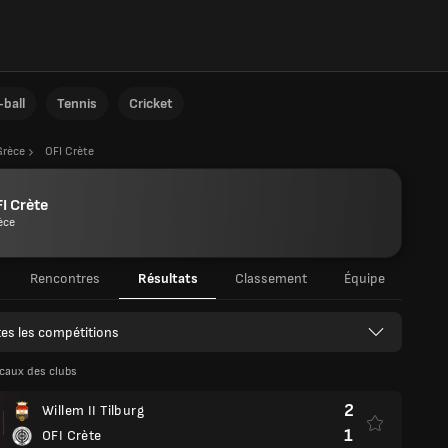
ball
Tennis
Cricket
Grèce
OFI Crète
I Crète
èce
Rencontres
Résultats
Classement
Équipe
es les compétitions
caux des clubs
2
Willem II Tilburg
1
OFI Crète