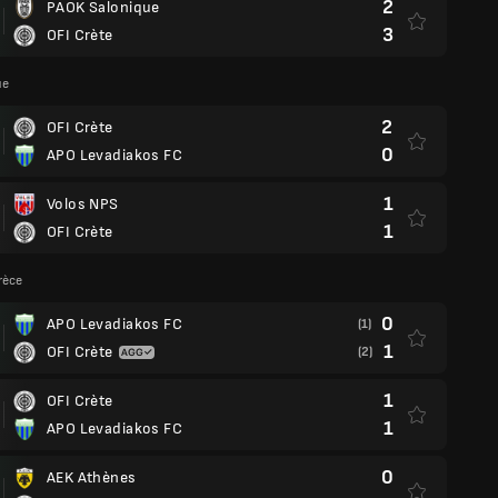
2
PAOK Salonique
3
OFI Crète
ue
2
OFI Crète
0
APO Levadiakos FC
1
Volos NPS
1
OFI Crète
rèce
0
APO Levadiakos FC
(1)
1
OFI Crète
(2)
1
OFI Crète
1
APO Levadiakos FC
0
AEK Athènes