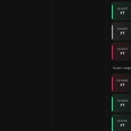
16 AOÛT
FT
03 AOÛT
FT
02 AOÛT
FT
Super Leag
09 MARS
FT
02 MARS
FT
22 FÉVR.
FT