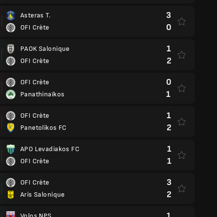
3
Asteras T.
0
OFI Crète
1
PAOK Salonique
2
OFI Crète
0
OFI Crète
1
Panathinaïkos
1
OFI Crète
2
Panetolikos FC
1
APO Levadiakos FC
1
OFI Crète
3
OFI Crète
2
Aris Salonique
1
Volos NPS