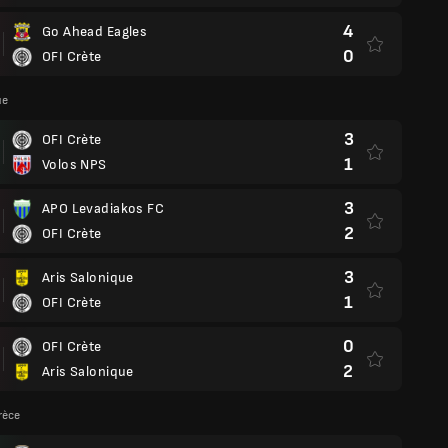
4
Go Ahead Eagles
0
OFI Crète
ue
3
OFI Crète
1
Volos NPS
3
APO Levadiakos FC
2
OFI Crète
3
Aris Salonique
1
OFI Crète
0
OFI Crète
2
Aris Salonique
rèce