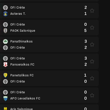
2
OFI Crète
1
Asteras T.
0
OFI Crète
5
PAOK Salonique
3
Panathinaïkos
2
OFI Crète
3
OFI Crète
2
Panseraikos FC
1
Panetolikos FC
0
OFI Crète
0
OFI Crète
0
APO Levadiakos FC
0
Aris Salonique