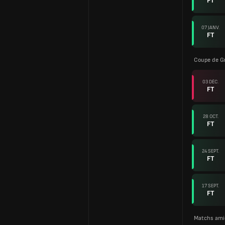
FT
07 JANV.
FT
Coupe de G
03 DÉC.
FT
28 OCT.
FT
24 SEPT.
FT
17 SEPT.
FT
Matchs ami