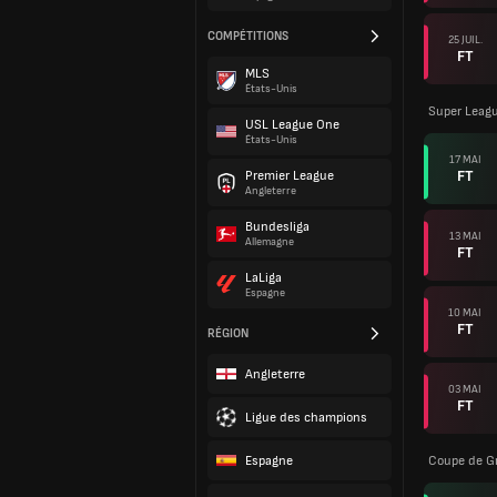
COMPÉTITIONS
25 JUIL.
FT
MLS
États-Unis
Super Leag
USL League One
États-Unis
17 MAI
FT
Premier League
Angleterre
Bundesliga
13 MAI
Allemagne
FT
LaLiga
Espagne
10 MAI
FT
RÉGION
Angleterre
03 MAI
FT
Ligue des champions
Espagne
Coupe de G