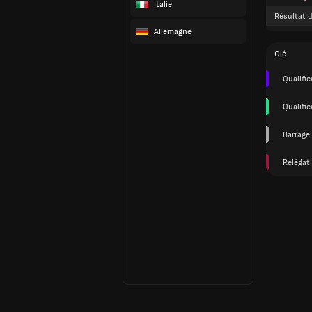
Italie
Résultat d
Allemagne
Clé
Qualifi
Qualifi
Barrage 
Relégat