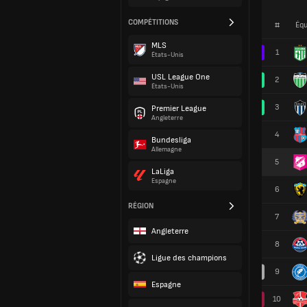
COMPÉTITIONS
#
Équ
MLS
1
États-Unis
USL League One
2
États-Unis
3
Premier League
Angleterre
4
Bundesliga
Allemagne
5
LaLiga
Espagne
6
RÉGION
7
Angleterre
8
Ligue des champions
9
Espagne
10