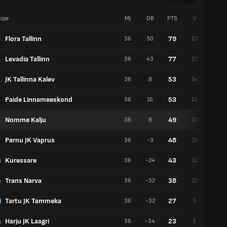
ipe
MJ
DB
PTS
V
N
Flora Tallinn
79
36
50
23
10
Levadia Tallinn
77
36
43
22
11
JK Tallinna Kalev
53
36
8
14
11
Paide Linnameeskond
53
36
16
13
14
Nomme Kalju
49
36
8
12
13
Parnu JK Vaprus
48
36
-3
12
12
Kuressare
43
36
-24
12
7
Trans Narva
38
36
-32
12
2
Tartu JK Tammeka
27
36
-32
5
12
Harju JK Laagri
23
36
-34
5
8