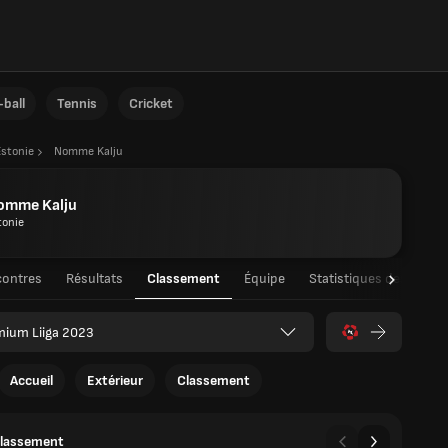
ball
Tennis
Cricket
Estonie
Nomme Kalju
omme Kalju
tonie
ontres
Résultats
Classement
Équipe
Statistiques des joueu
mium Liiga 2023
Accueil
Extérieur
Classement
classement