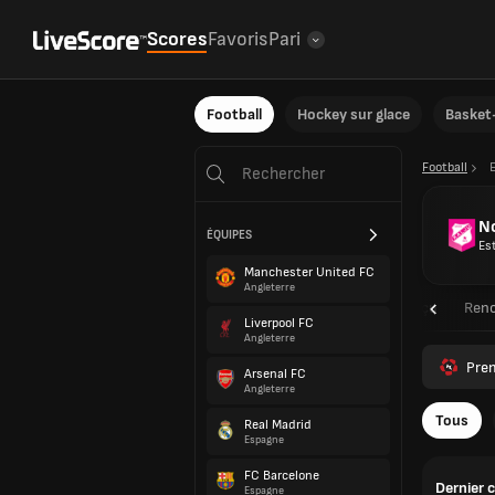
Scores
Favoris
Pari
Football
Hockey sur glace
Basket-
Football
N
ÉQUIPES
Es
Manchester United FC
Angleterre
Aperçu
Renc
Liverpool FC
Angleterre
Pre
Arsenal FC
Angleterre
Tous
Real Madrid
Espagne
FC Barcelone
Dernier 
Espagne