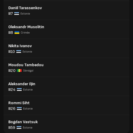
Daniil Tarassenkov
#7
Estonie
Oleksandr Musolitin
#8
Crimée
Nikita Ivanov
#10
Estonie
Moudou Tambedou
#20
Sénégal
Aleksander Iljin
#24
Estonie
Rommi Siht
#26
Estonie
Bogdan Vastsuk
#59
Estonie