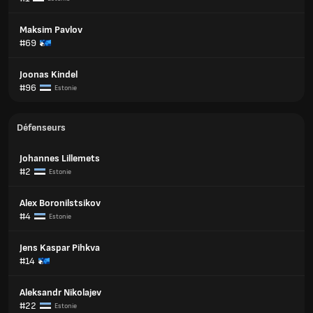
Maksim Pavlov
#69
Joonas Kindel
#96
Estonie
Défenseurs
Johannes Lillemets
#2
Estonie
Alex Boronilstsikov
#4
Estonie
Jens Kaspar Pihkva
#14
Aleksandr Nikolajev
#22
Estonie