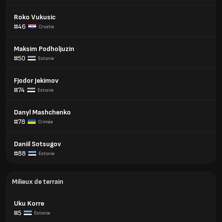
Roko Vukusic
#46
Croatie
Maksim Podholjuzin
#50
Estonie
Fjodor Jekimov
#74
Estonie
Danyl Mashchenko
#78
Crimée
Daniil Sotsugov
#88
Estonie
Milieux de terrain
Uku Korre
#5
Estonie