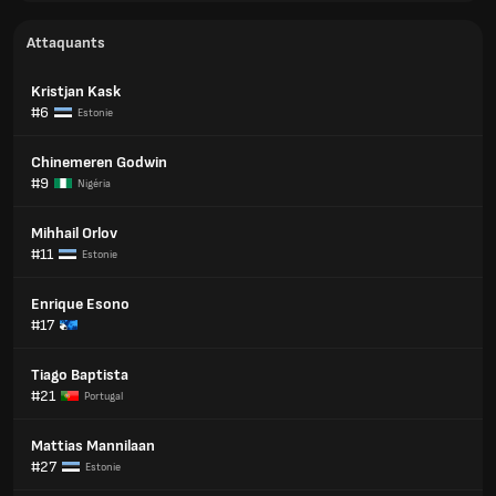
Attaquants
Kristjan Kask
#6
Estonie
Chinemeren Godwin
#9
Nigéria
Mihhail Orlov
#11
Estonie
Enrique Esono
#17
Tiago Baptista
#21
Portugal
Mattias Mannilaan
#27
Estonie