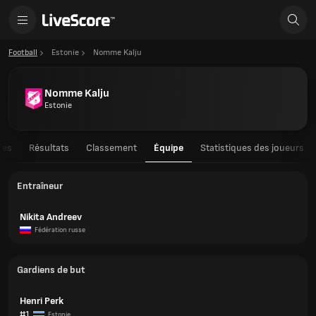
Football
Estonie
Nomme Kalju
Nomme Kalju
Estonie
res
Résultats
Classement
Équipe
Statistiques des joueurs
Entraîneur
Nikita Andreev
Fédération russe
Gardiens de but
Henri Perk
#1
Estonie