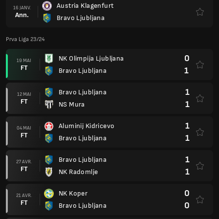
Austria Klagenfurt
16 JANV.
Ann.
Bravo Ljubljana
Prva Liga 23/24
0
NK Olimpija Ljubljana
19 MAI
FT
1
Bravo Ljubljana
1
Bravo Ljubljana
12 MAI
FT
1
NS Mura
1
Aluminij Kidricevo
04 MAI
FT
1
Bravo Ljubljana
1
Bravo Ljubljana
27 AVR.
FT
1
NK Radomlje
0
NK Koper
21 AVR.
FT
0
Bravo Ljubljana