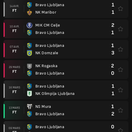
1
Bravo Ljubljana
14 AVR.
FT
1
NK Maribor
2
MIK CM Celje
10 AVR.
FT
1
Bravo Ljubljana
1
Bravo Ljubljana
07 AVR.
FT
3
NK Domzale
2
NK Rogaska
29 MARS
FT
0
Bravo Ljubljana
1
Bravo Ljubljana
16 MARS
FT
1
NK Olimpija Ljubljana
1
NS Mura
13 MARS
FT
2
Bravo Ljubljana
0
Bravo Ljubljana
09 MARS