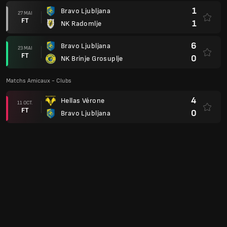
1
Bravo Ljubljana
27 MAI
FT
1
NK Radomlje
6
Bravo Ljubljana
23 MAI
FT
0
NK Brinje Grosuplje
Matchs Amicaux - Clubs
4
Hellas Vérone
11 OCT.
FT
0
Bravo Ljubljana