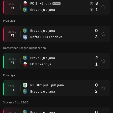
3
FC Shkëndija
(4)
30 JUIL.
FT
1
Bravo Ljubljana
(3)
Prva Liga
0
Bravo Ljubljana
26 JUIL.
FT
3
Nafta 1903 Lendava
Conference League Qualification
2
Bravo Ljubljana
23 JUIL.
FT
1
FC Shkëndija
Prva Liga
0
NK Olimpija Ljubljana
18 JUIL.
FT
2
Bravo Ljubljana
Slovenia Cup 25/26
0
Bravo Ljubljana