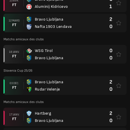
23 AVR.
FT
1
Aluminij Kidricevo
2
Bravo Ljubljana
12 MARS
FT
0
Nafta 1903 Lendava
Matchs amicaux des clubs
0
WSG Tirol
18 JANV.
FT
0
Bravo Ljubljana
Slovenia Cup 25/26
2
Bravo Ljubljana
03 DÉC.
FT
0
Rudar Velenje
Matchs amicaux des clubs
2
Hartberg
17 JANV.
FT
0
Bravo Ljubljana