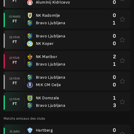
FT
0
Aluminij Kidricevo
0
NK Radomlje
03 MARS
FT
1
Bravo Ljubljana
0
Bravo Ljubljana
26 FÉVR.
FT
0
NK Koper
2
NK Maribor
22 FÉVR.
FT
1
Bravo Ljubljana
0
Bravo Ljubljana
18 FÉVR.
FT
0
MIK CM Celje
1
NK Domzale
10 FÉVR.
FT
3
Bravo Ljubljana
Matchs amicaux des clubs
0
Hartberg
31 JANV.