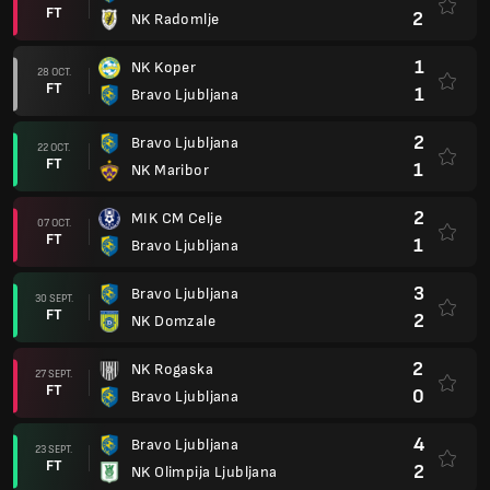
FT
2
NK Radomlje
1
NK Koper
28 OCT.
FT
1
Bravo Ljubljana
2
Bravo Ljubljana
22 OCT.
FT
1
NK Maribor
2
MIK CM Celje
07 OCT.
FT
1
Bravo Ljubljana
3
Bravo Ljubljana
30 SEPT.
FT
2
NK Domzale
2
NK Rogaska
27 SEPT.
FT
0
Bravo Ljubljana
4
Bravo Ljubljana
23 SEPT.
FT
2
NK Olimpija Ljubljana