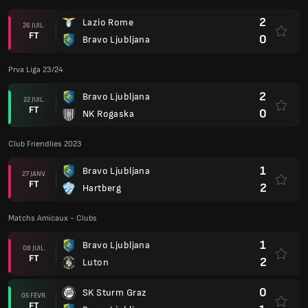
2
Lazio Rome
26 JUIL.
FT
0
Bravo Ljubljana
Prva Liga 23/24
2
Bravo Ljubljana
22 JUIL.
FT
0
NK Rogaska
Club Friendlies 2023
1
Bravo Ljubljana
27 JANV.
FT
2
Hartberg
Matchs Amicaux - Clubs
1
Bravo Ljubljana
08 JUIL.
FT
2
Luton
0
SK Sturm Graz
05 FÉVR.
FT