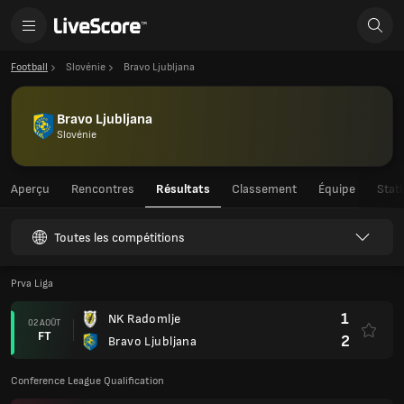
Football
Slovénie
Bravo Ljubljana
Bravo Ljubljana
Slovénie
Aperçu
Rencontres
Résultats
Classement
Équipe
Stat
Toutes les compétitions
Prva Liga
1
NK Radomlje
02 AOÛT
FT
2
Bravo Ljubljana
Conference League Qualification