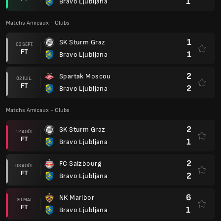
1
Bravo Ljubljana
Matchs Amicaux - Clubs
1
SK Sturm Graz
03 SEPT.
FT
1
Bravo Ljubljana
2
Spartak Moscou
02 JUIL.
FT
2
Bravo Ljubljana
Matchs Amicaux - Clubs
2
SK Sturm Graz
12 AOÛT
FT
1
Bravo Ljubljana
2
FC Salzbourg
03 AOÛT
FT
2
Bravo Ljubljana
6
NK Maribor
30 MAI
FT
1
Bravo Ljubljana