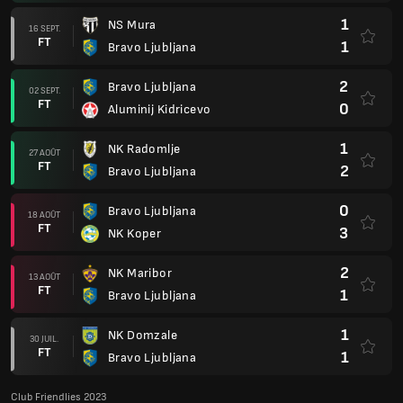
1
NS Mura
16 SEPT.
FT
1
Bravo Ljubljana
2
Bravo Ljubljana
02 SEPT.
FT
0
Aluminij Kidricevo
1
NK Radomlje
27 AOÛT
FT
2
Bravo Ljubljana
0
Bravo Ljubljana
18 AOÛT
FT
3
NK Koper
2
NK Maribor
13 AOÛT
FT
1
Bravo Ljubljana
1
NK Domzale
30 JUIL.
FT
1
Bravo Ljubljana
Club Friendlies 2023