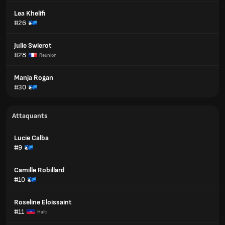
Lea Khelifi
#26
Julie Swierot
#28
Reunion
Manja Rogan
#30
Attaquants
Lucie Calba
#9
Camille Robillard
#10
Roseline Eloissaint
#11
Haïti