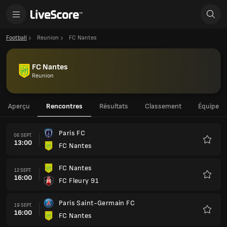
Football
Reunion
FC Nantes
FC Nantes
Reunion
Aperçu
Rencontres
Résultats
Classement
Équipe
Paris FC
06 SEPT.
13:00
FC Nantes
Favoris
FC Nantes
12 SEPT.
16:00
FC Fleury 91
Favoris
Paris Saint-Germain FC
19 SEPT.
16:00
FC Nantes
Favoris