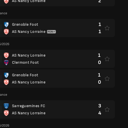
2
AS Nancy Lorraine
rance
1
Grenoble Foot
1
AS Nancy Lorraine
5/2026
1
AS Nancy Lorraine
0
Clermont Foot
1
Grenoble Foot
0
AS Nancy Lorraine
rance
3
Sarreguemines FC
4
AS Nancy Lorraine
5/2026