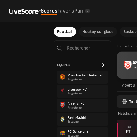
Scores
Favoris
Pari
Football
Hockey sur glace
Basket-
Football
AS
ÉQUIPES
Re
Manchester United FC
Angleterre
Aperçu
Liverpool FC
Angleterre
Tout
Arsenal FC
Angleterre
Matchs ami
Real Madrid
Espagne
11 JUIL.
FT
FC Barcelone
Espagne