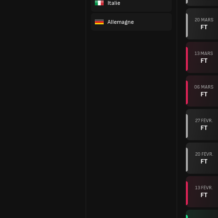
Italie
20 MARS
Allemagne
FT
13 MARS
FT
06 MARS
FT
27 FÉVR.
FT
20 FÉVR.
FT
13 FÉVR.
FT