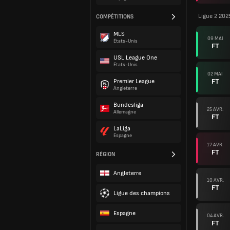
Ligue 2 202
COMPÉTITIONS
MLS
09 MAI
États-Unis
FT
USL League One
États-Unis
02 MAI
FT
Premier League
Angleterre
Bundesliga
25 AVR.
Allemagne
FT
LaLiga
Espagne
17 AVR.
FT
RÉGION
Angleterre
10 AVR.
FT
Ligue des champions
Espagne
04 AVR.
FT