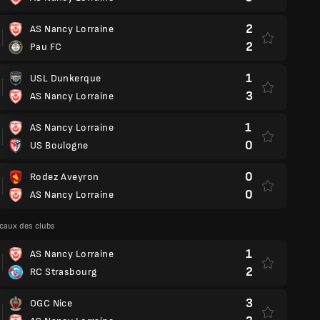
2
AS Nancy Lorraine
2
Pau FC
1
USL Dunkerque
3
AS Nancy Lorraine
1
AS Nancy Lorraine
0
US Boulogne
0
Rodez Aveyron
0
AS Nancy Lorraine
caux des clubs
1
AS Nancy Lorraine
2
RC Strasbourg
3
OGC Nice