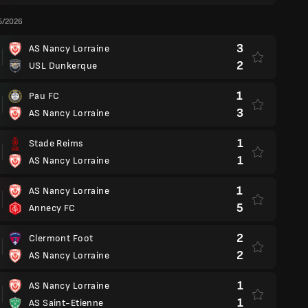
5/2026
3
AS Nancy Lorraine
2
USL Dunkerque
1
Pau FC
3
AS Nancy Lorraine
1
Stade Reims
1
AS Nancy Lorraine
1
AS Nancy Lorraine
5
Annecy FC
2
Clermont Foot
2
AS Nancy Lorraine
1
AS Nancy Lorraine
1
AS Saint-Etienne