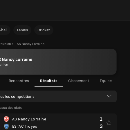
ball
Tennis
Cricket
Reunion
AS Nancy Lorraine
 Nancy Lorraine
union
Rencontres
Résultats
Classement
Équipe
es les compétitions
caux des clubs
1
AS Nancy Lorraine
3
ESTAC Troyes