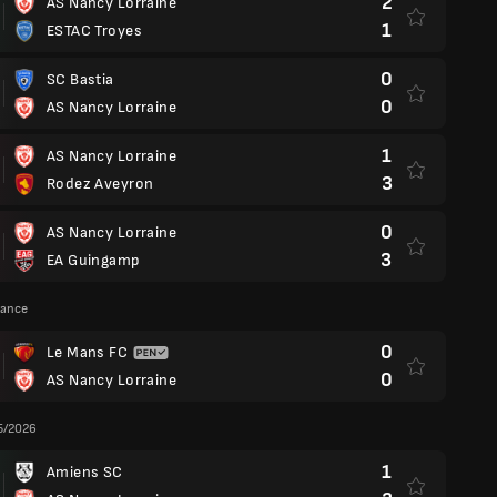
2
AS Nancy Lorraine
1
ESTAC Troyes
0
SC Bastia
0
AS Nancy Lorraine
1
AS Nancy Lorraine
3
Rodez Aveyron
0
AS Nancy Lorraine
3
EA Guingamp
rance
0
Le Mans FC
0
AS Nancy Lorraine
5/2026
1
Amiens SC