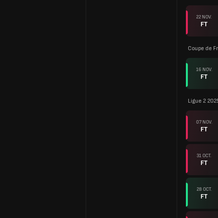
22 NOV.
FT
Coupe de F
16 NOV.
FT
Ligue 2 202
07 NOV.
FT
31 OCT.
FT
28 OCT.
FT