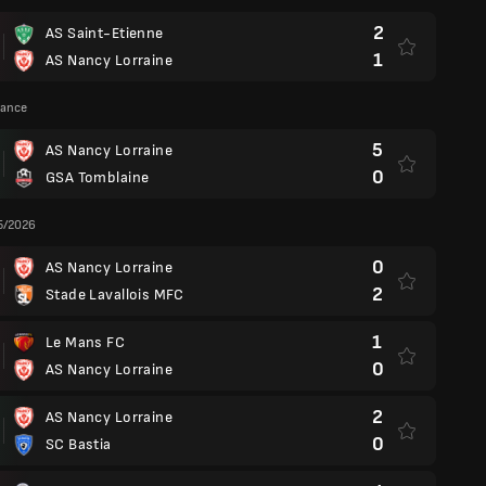
2
AS Saint-Etienne
1
AS Nancy Lorraine
rance
5
AS Nancy Lorraine
0
GSA Tomblaine
5/2026
0
AS Nancy Lorraine
2
Stade Lavallois MFC
1
Le Mans FC
0
AS Nancy Lorraine
2
AS Nancy Lorraine
0
SC Bastia