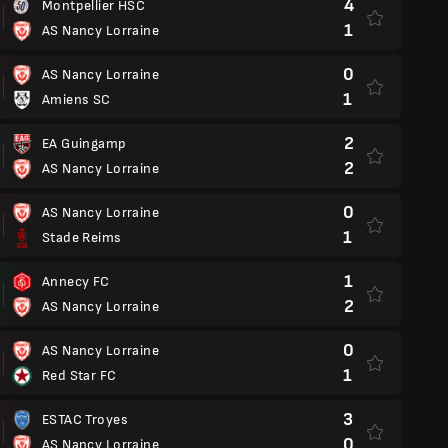
4
Montpellier HSC
1
AS Nancy Lorraine
0
AS Nancy Lorraine
1
Amiens SC
2
EA Guingamp
2
AS Nancy Lorraine
0
AS Nancy Lorraine
1
Stade Reims
1
Annecy FC
2
AS Nancy Lorraine
0
AS Nancy Lorraine
1
Red Star FC
3
ESTAC Troyes
0
AS Nancy Lorraine