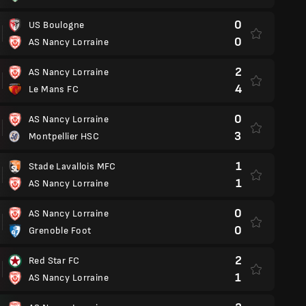
0
US Boulogne
0
AS Nancy Lorraine
2
AS Nancy Lorraine
4
Le Mans FC
0
AS Nancy Lorraine
3
Montpellier HSC
1
Stade Lavallois MFC
1
AS Nancy Lorraine
0
AS Nancy Lorraine
0
Grenoble Foot
2
Red Star FC
1
AS Nancy Lorraine