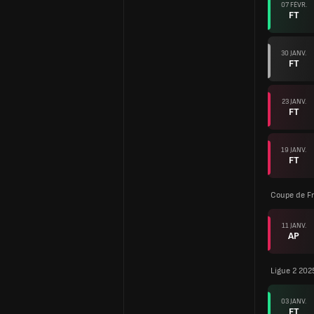
07 FÉVR.
FT
30 JANV.
FT
23 JANV.
FT
19 JANV.
FT
Coupe de F
11 JANV.
AP
Ligue 2 202
03 JANV.
FT