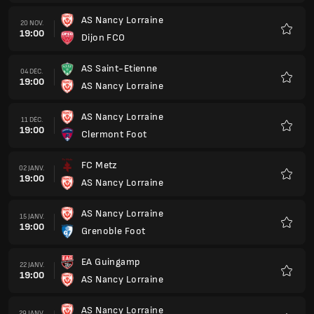
AS Nancy Lorraine
15 JANV.
19:00
Grenoble Foot
Favoris
EA Guingamp
22 JANV.
19:00
AS Nancy Lorraine
Favoris
AS Nancy Lorraine
29 JANV.
19:00
US Boulogne
Favoris
Stade Reims
05 FÉVR.
19:00
AS Nancy Lorraine
Favoris
AS Nancy Lorraine
12 FÉVR.
19:00
Red Star FC
Favoris
USL Dunkerque
19 FÉVR.
19:00
AS Nancy Lorraine
Favoris
Dijon FCO
26 FÉVR.