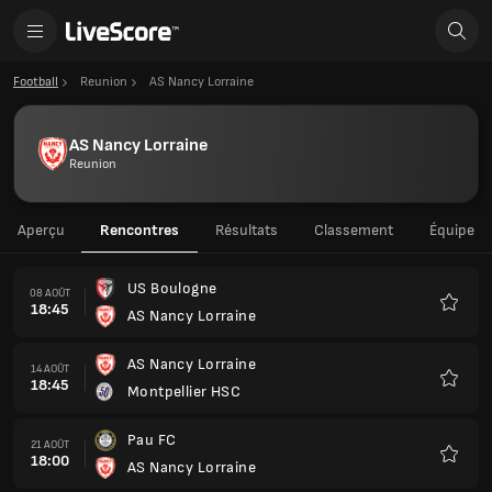
Football
Reunion
AS Nancy Lorraine
AS Nancy Lorraine
Reunion
Aperçu
Rencontres
Résultats
Classement
Équipe
US Boulogne
08 AOÛT
18:45
AS Nancy Lorraine
Favoris
AS Nancy Lorraine
14 AOÛT
18:45
Montpellier HSC
Favoris
Pau FC
21 AOÛT
18:00
AS Nancy Lorraine
Favoris