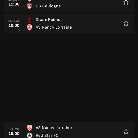
19:00
AS Nancy Lorraine
Favoris
AS Nancy Lorraine
05 MARS
19:00
FC Nantes
Favoris
AS Nancy Lorraine
12 MARS
19:00
Pau FC
Favoris
FC Sochaux
19 MARS
19:00
AS Nancy Lorraine
Favoris
AS Nancy Lorraine
02 AVR.
18:00
AS Saint-Etienne
Favoris
Clermont Foot
09 AVR.
18:00
AS Nancy Lorraine
Favoris
Grenoble Foot
16 AVR.
18:00
AS Nancy Lorraine
Favoris