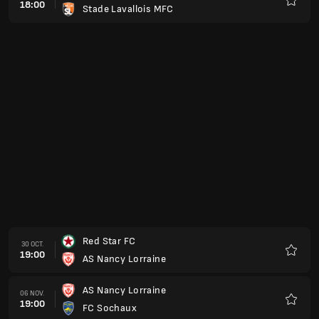
18:00
Stade Lavallois MFC
Favoris
Red Star FC
30 OCT.
19:00
AS Nancy Lorraine
Favoris
AS Nancy Lorraine
06 NOV.
19:00
FC Sochaux
Favoris
AS Nancy Lorraine
20 NOV.
19:00
Dijon FCO
Favoris
AS Saint-Etienne
04 DÉC.
19:00
AS Nancy Lorraine
Favoris
AS Nancy Lorraine
11 DÉC.
19:00
Clermont Foot
Favoris
FC Metz
02 JANV.
19:00
AS Nancy Lorraine
Favoris