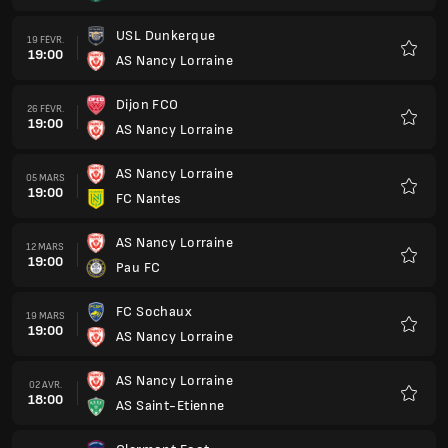
AS Nancy Lorraine
23 AVR.
18:00
Annecy FC
Favoris
Stade Lavallois MFC
30 AVR.
18:00
AS Nancy Lorraine
Favoris
AS Nancy Lorraine
07 MAI
18:00
Rodez Aveyron
Favoris
Montpellier HSC
14 MAI
18:00
AS Nancy Lorraine
Favoris
AS Nancy Lorraine
22 MAI
18:00
FC Metz
Favoris