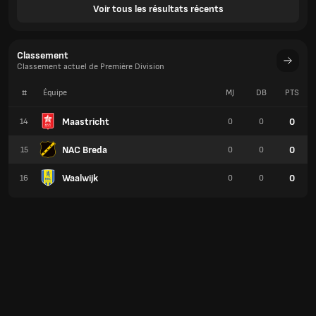
Voir tous les résultats récents
Classement
Classement actuel de Première Division
#
Équipe
MJ
DB
PTS
Maastricht
0
14
0
0
NAC Breda
0
15
0
0
Waalwijk
0
16
0
0