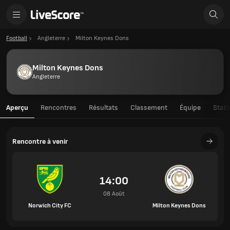
Football
Angleterre
Milton Keynes Dons
Milton Keynes Dons
Angleterre
Aperçu
Rencontres
Résultats
Classement
Équipe
Stati
Rencontre à venir
14:00
08 Août
Norwich City FC
Milton Keynes Dons