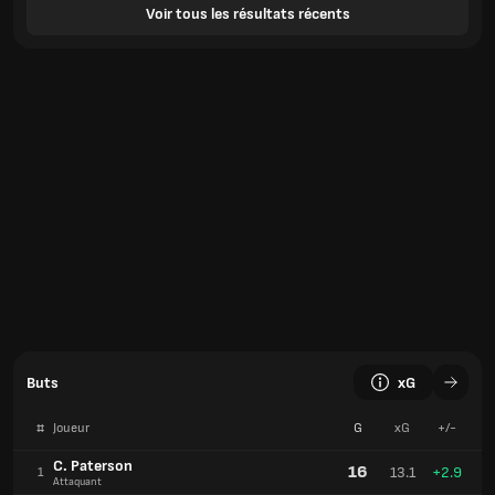
Voir tous les résultats récents
Buts
xG
#
Joueur
G
xG
+/-
C. Paterson
16
13.1
+2.9
1
Attaquant