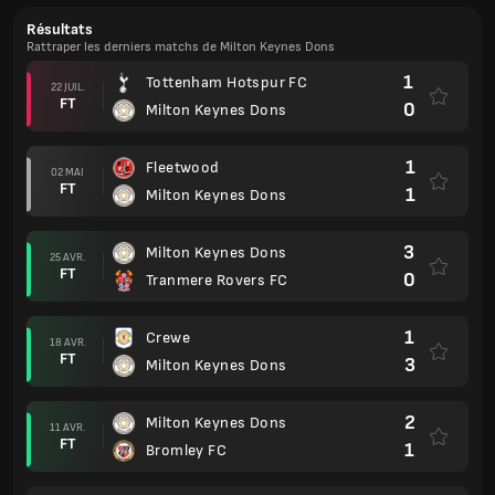
Résultats
Rattraper les derniers matchs de Milton Keynes Dons
1
Tottenham Hotspur FC
22 JUIL.
FT
0
Milton Keynes Dons
1
Fleetwood
02 MAI
FT
1
Milton Keynes Dons
3
Milton Keynes Dons
25 AVR.
FT
0
Tranmere Rovers FC
1
Crewe
18 AVR.
FT
3
Milton Keynes Dons
2
Milton Keynes Dons
11 AVR.
FT
1
Bromley FC