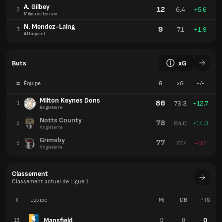
A. Gilbey
12
6.4
+5.6
2
Milieu de terrain
N. Mendez-Laing
9
7.1
+1.9
3
Attaquant
Buts
xG
#
Équipe
G
xG
+/-
Milton Keynes Dons
86
73.3
+12.7
1
Angleterre
Notts County
78
64.0
+14.0
2
Angleterre
Grimsby
77
77.7
-0.7
3
Angleterre
Classement
Classement actuel de Ligue 1
#
Équipe
MJ
DB
PTS
Mansfield
0
13
0
0