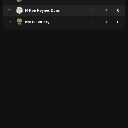
Milton Keynes Dons
0
14
0
0
Notts County
0
15
0
0