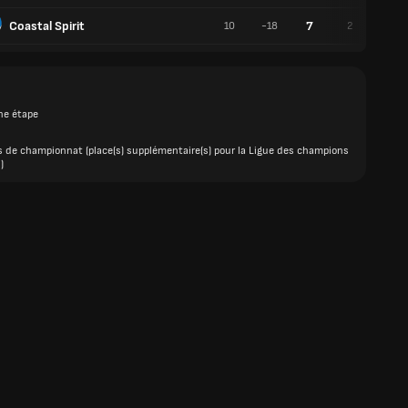
Coastal Spirit
7
10
-18
2
1
ne étape
s de championnat (place(s) supplémentaire(s) pour la Ligue des champions
)