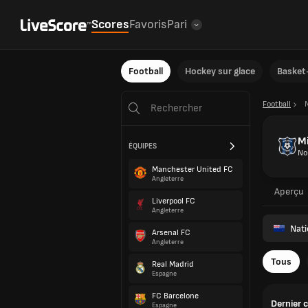
Scores
Favoris
Pari
Football
Hockey sur glace
Basket-
Football
M
ÉQUIPES
No
Manchester United FC
Angleterre
Aperçu
Liverpool FC
Angleterre
Nat
Arsenal FC
Angleterre
Tous
Real Madrid
Espagne
FC Barcelone
Dernier 
Espagne