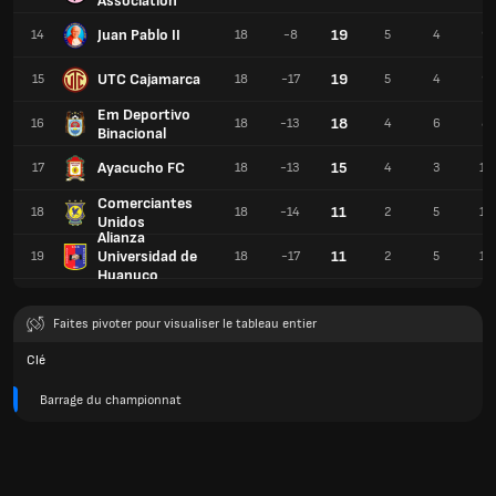
Association
Juan Pablo II
19
14
18
-8
5
4
9
UTC Cajamarca
19
15
18
-17
5
4
9
Em Deportivo
18
16
18
-13
4
6
8
Binacional
Ayacucho FC
15
17
18
-13
4
3
11
Comerciantes
11
18
18
-14
2
5
11
Unidos
Alianza
Universidad de
11
19
18
-17
2
5
11
Huanuco
Faites pivoter pour visualiser le tableau entier
Clé
Barrage du championnat