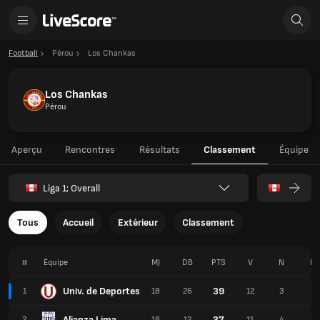
Football
Pérou
Los Chankas
Los Chankas
Pérou
Aperçu
Rencontres
Résultats
Classement
Équipe
Liga 1; Overall
Tous
Accueil
Extérieur
Classement
#
Équipe
MJ
DB
PTS
V
N
D
Univ. de Deportes
39
1
18
26
12
3
3
Alianza Lima
37
2
18
12
11
4
3