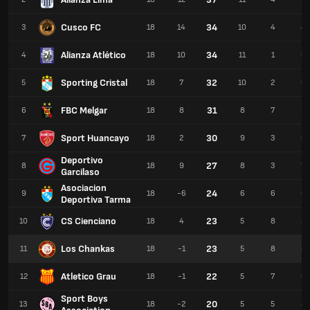
Cusco FC
34
3
18
14
10
4
4
Alianza Atlético
34
4
18
10
11
1
6
Sporting Cristal
32
5
18
7
10
2
6
FBC Melgar
31
6
18
8
8
7
3
Sport Huancayo
30
7
18
2
9
3
6
Deportivo
27
8
18
9
8
3
7
Garcilaso
Asociacion
24
9
18
-6
6
6
6
Deportiva Tarma
CS Cienciano
23
10
18
4
5
8
5
Los Chankas
23
11
18
-1
5
8
5
Atletico Grau
22
12
18
-1
5
7
6
Sport Boys
20
13
18
-2
5
5
8