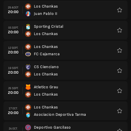
Los Chankas
29 AOÛT
20:00
Juan Pablo II
Favoris
Sporting Cristal
05 SEPT.
20:00
Los Chankas
Favoris
Los Chankas
12 SEPT.
20:00
FC Cajamarca
Favoris
CS Cienciano
19 SEPT.
20:00
Los Chankas
Favoris
Atletico Grau
26 SEPT.
20:00
Los Chankas
Favoris
Los Chankas
17 OCT.
20:00
Asociacion Deportiva Tarma
Favoris
Deportivo Garcilaso
24 OCT.