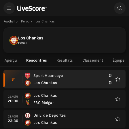
Football
Pérou
Los Chankas
Los Chankas
Pérou
Aperçu
Rencontres
Résultats
Classement
Équipe
0
Sport Huancayo
3'
0
Los Chankas
Favoris
Los Chankas
15 AOÛT
20:00
FBC Melgar
Favoris
Univ. de Deportes
23 AOÛT
23:30
Los Chankas
Favoris