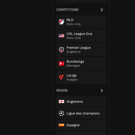
COMPÉTITIONS
MLS
États-Unis
USL League One
États-Unis
Premier League
Angleterre
Bundesliga
Allemagne
LaLiga
Espagne
RÉGION
Angleterre
Ligue des champions
Espagne