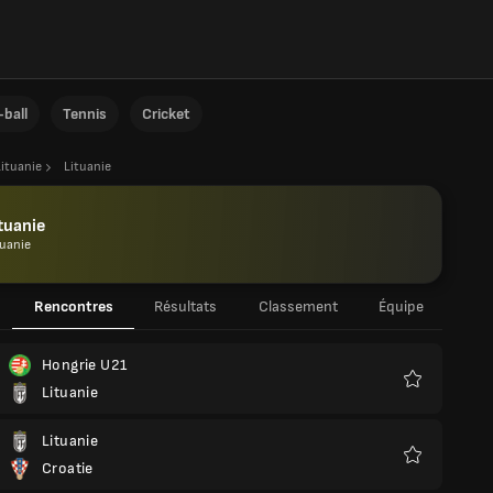
ball
Tennis
Cricket
Lituanie
Lituanie
tuanie
tuanie
Rencontres
Résultats
Classement
Équipe
Hongrie U21
Lituanie
Favoris
Lituanie
Croatie
Favoris