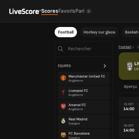
Scores
Favoris
Pari
Football
Hockey sur glace
Basket-
Football
Li
ÉQUIPES
Li
Manchester United FC
Angleterre
Aperçu
Liverpool FC
Angleterre
01 OCT.
Arsenal FC
14:00
Angleterre
Real Madrid
Espagne
06 OCT.
14:00
FC Barcelone
Espagne