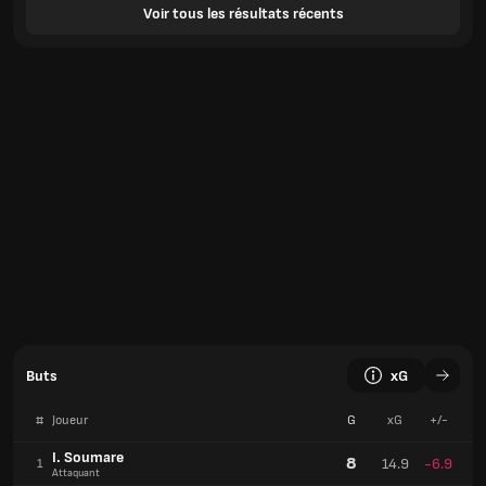
Voir tous les résultats récents
Buts
xG
#
Joueur
G
xG
+/-
I. Soumare
8
14.9
-6.9
1
Attaquant