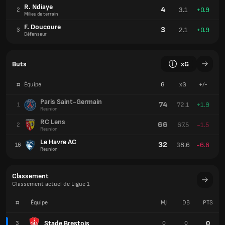
R. Ndiaye
4
3.1
+0.9
2
Milieu de terrain
F. Doucoure
3
2.1
+0.9
3
Défenseur
Buts
xG
#
Équipe
G
xG
+/-
Paris Saint-Germain
74
72.1
+1.9
1
Reunion
RC Lens
66
67.5
-1.5
2
Reunion
Le Havre AC
32
38.6
-6.6
16
Reunion
Classement
Classement actuel de Ligue 1
#
Équipe
MJ
DB
PTS
Stade Brestois
0
3
0
0