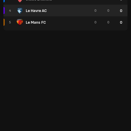
Le Havre AC
0
4
0
0
Le Mans FC
0
5
0
0