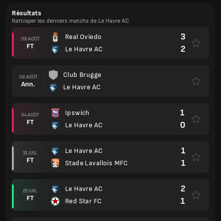
Résultats
Rattraper les derniers matchs de Le Havre AC
3
Real Oviedo
08 AOÛT
FT
2
Le Havre AC
Club Brugge
08 AOÛT
Ann.
Le Havre AC
1
Ipswich
04 AOÛT
FT
0
Le Havre AC
1
Le Havre AC
31 JUIL.
FT
1
Stade Lavallois MFC
2
Le Havre AC
25 JUIL.
FT
1
Red Star FC