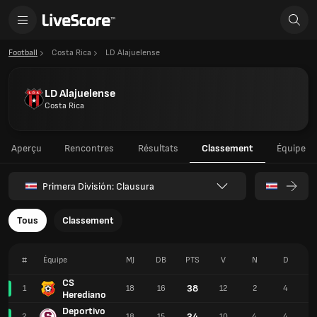
Football
Costa Rica
LD Alajuelense
LD Alajuelense
Costa Rica
Aperçu
Rencontres
Résultats
Classement
Équipe
Primera División: Clausura
Tous
Classement
#
Équipe
MJ
DB
PTS
V
N
D
P
CS
38
1
18
16
12
2
4
2
Herediano
Deportivo
34
2
18
15
10
4
4
3