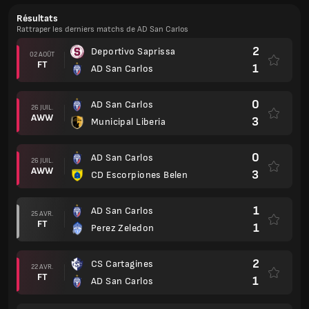
Résultats
Rattraper les derniers matchs de AD San Carlos
2
Deportivo Saprissa
02 AOÛT
FT
1
AD San Carlos
0
AD San Carlos
26 JUIL.
AWW
3
Municipal Liberia
0
AD San Carlos
26 JUIL.
AWW
3
CD Escorpiones Belen
1
AD San Carlos
25 AVR.
FT
1
Perez Zeledon
2
CS Cartagines
22 AVR.
FT
1
AD San Carlos