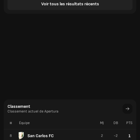
Voir tous les résultats récents
Classement
Classement actuel de Apertura
#
Équipe
MJ
DB
PTS
San Carlos FC
1
8
2
-2