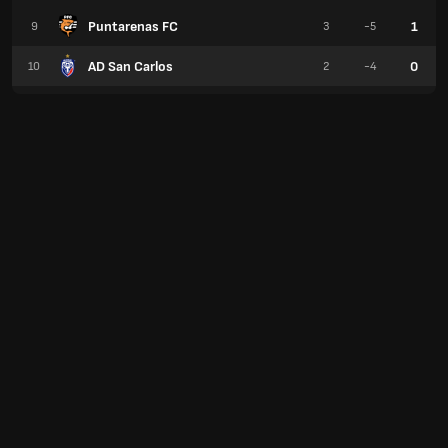
Puntarenas FC
1
9
3
-5
AD San Carlos
0
10
2
-4