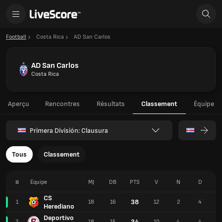
Football
Costa Rica
AD San Carlos
AD San Carlos
Costa Rica
Aperçu
Rencontres
Résultats
Classement
Équipe
Primera División: Clausura
Tous
Classement
#
Équipe
MJ
DB
PTS
V
N
D
P
CS
38
1
18
16
12
2
4
2
Herediano
Deportivo
34
2
18
15
10
4
4
3