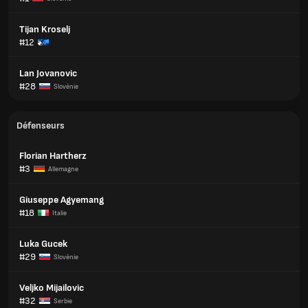
Tijan Kroselj
#12
Lan Jovanovic
#28
Slovénie
Défenseurs
Florian Hartherz
#3
Allemagne
Giuseppe Agyemang
#18
Italie
Luka Gucek
#29
Slovénie
Veljko Mijailovic
#32
Serbie