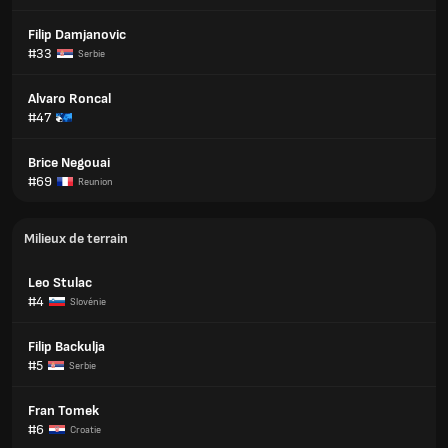
Filip Damjanovic
#33
Serbie
Alvaro Roncal
#47
Brice Negouai
#69
Reunion
Milieux de terrain
Leo Stulac
#4
Slovénie
Filip Backulja
#5
Serbie
Fran Tomek
#6
Croatie