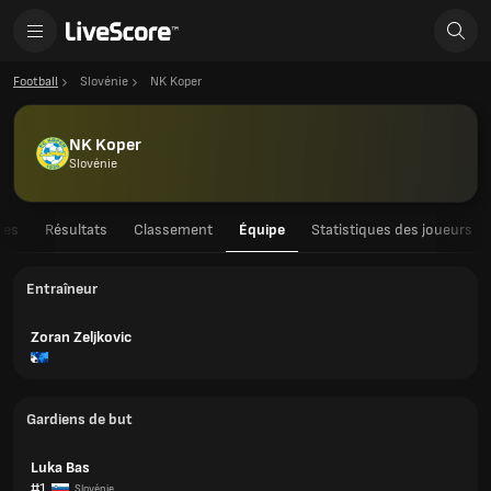
Football
Slovénie
NK Koper
NK Koper
Slovénie
res
Résultats
Classement
Équipe
Statistiques des joueurs
Entraîneur
Zoran Zeljkovic
Gardiens de but
Luka Bas
#1
Slovénie