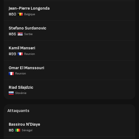
Jean-Pierre Longonda
#80
Belgique
Stefano Surdanovic
#86
Serbie
Kamil Manseri
#99
Reunion
Omar El Manssouri
Reunion
Riad Silajdzic
Slovénie
Attaquants
Bassirou N'Diaye
#8
Sénégal