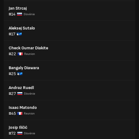
Jan Strcaj
#14
Slovénie
Aleksej Sutalo
#17
Check Oumar Diakite
#22
Reunion
Bangaly Diawara
#25
Andraz Ruedl
#27
Slovénie
Isaac Matondo
#45
Reunion
Josip Iličić
#72
Slovénie