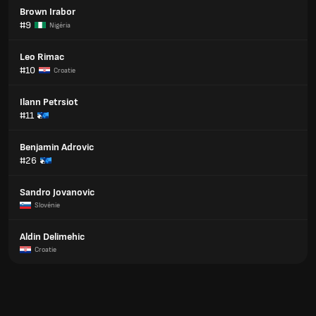
Brown Irabor
#9
Nigéria
Leo Rimac
#10
Croatie
Ilann Petrsiot
#11
Benjamin Adrovic
#26
Sandro Jovanovic
Slovénie
Aldin Delimehic
Croatie