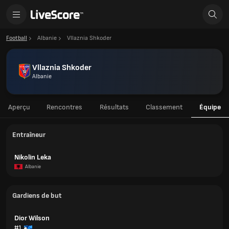
Football
Albanie
Vllaznia Shkoder
Vllaznia Shkoder
Albanie
Aperçu
Rencontres
Résultats
Classement
Équipe
Entraîneur
Nikolin Leka
Albanie
Gardiens de but
Dior Wilson
#1