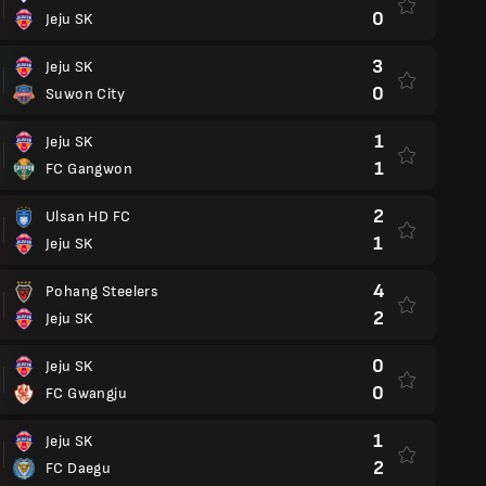
0
Jeju SK
3
Jeju SK
0
Suwon City
1
Jeju SK
1
FC Gangwon
2
Ulsan HD FC
1
Jeju SK
4
Pohang Steelers
2
Jeju SK
0
Jeju SK
0
FC Gwangju
1
Jeju SK
2
FC Daegu