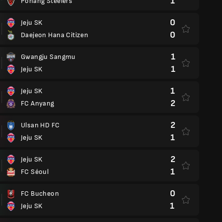
1
Pohang Steelers
0
Jeju SK
0
Daejeon Hana Citizen
1
Gwangju Sangmu
1
Jeju SK
1
Jeju SK
2
FC Anyang
2
Ulsan HD FC
1
Jeju SK
2
Jeju SK
1
FC Séoul
0
FC Bucheon
1
Jeju SK