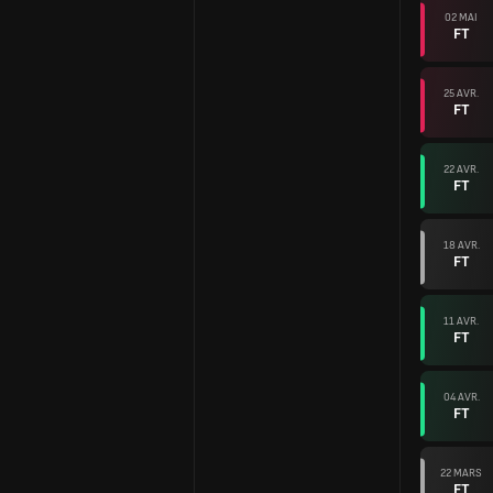
02 MAI
FT
25 AVR.
FT
22 AVR.
FT
18 AVR.
FT
11 AVR.
FT
04 AVR.
FT
22 MARS
FT