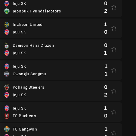
0
Jeju SK
2
Jeonbuk Hyundai Motors
1
Incheon United
0
Jeju SK
0
Daejeon Hana Citizen
1
Jeju SK
1
Jeju SK
1
Gwangju Sangmu
0
Pohang Steelers
2
Jeju SK
1
Jeju SK
0
FC Bucheon
1
FC Gangwon