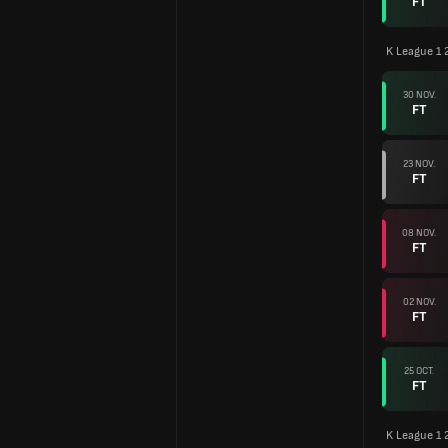
FT
K League 1 
30 NOV.
FT
23 NOV.
FT
08 NOV.
FT
02 NOV.
FT
25 OCT.
FT
K League 1 