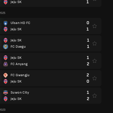
1
Jeju SK
2025
0
Ulsan HD FC
1
Jeju SK
1
Jeju SK
1
FC Daegu
1
Jeju SK
2
FC Anyang
2
FC Gwangju
0
Jeju SK
1
Suwon City
2
Jeju SK
2023