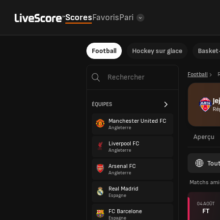
Scores
Favoris
Pari
Football
Hockey sur glace
Basket-
Football
Je
ÉQUIPES
Ré
Manchester United FC
Angleterre
Aperçu
Liverpool FC
Angleterre
Tout
Arsenal FC
Angleterre
Matchs ami
Real Madrid
Espagne
04 AOÛT
FT
FC Barcelone
Espagne