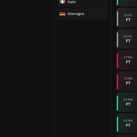
Italie
Allemagne
12 JUIL.
FT
05 JUIL.
FT
17 MAI
FT
13 MAI
FT
09 MAI
FT
05 MAI
FT