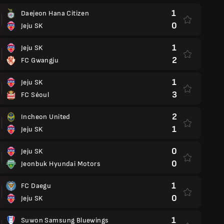
1
Daejeon Hana Citizen
0
Jeju SK
1
Jeju SK
2
FC Gwangju
1
Jeju SK
3
FC Séoul
2
Incheon United
1
Jeju SK
0
Jeju SK
0
Jeonbuk Hyundai Motors
1
FC Daegu
0
Jeju SK
1
Suwon Samsung Bluewings