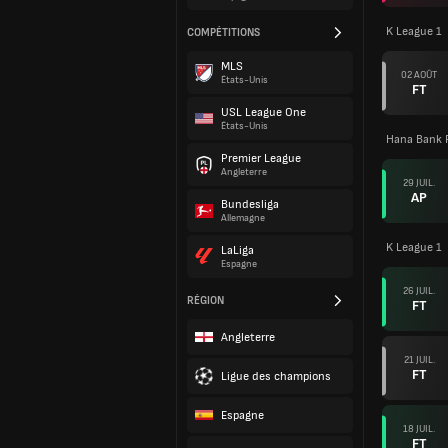
K League 1
COMPÉTITIONS
MLS
02 AOÛT
États-Unis
FT
USL League One
États-Unis
Hana Bank 
Premier League
Angleterre
29 JUIL.
AP
Bundesliga
Allemagne
K League 1
LaLiga
Espagne
26 JUIL.
RÉGION
FT
Angleterre
21 JUIL.
FT
Ligue des champions
Espagne
18 JUIL.
FT