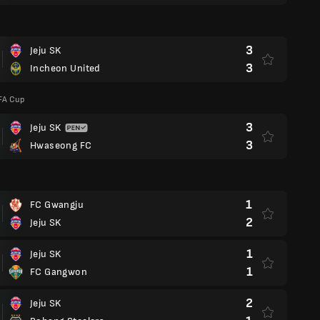
3
Jeju SK
3
Incheon United
FA Cup
3
Jeju SK
3
Hwaseong FC
1
FC Gwangju
2
Jeju SK
1
Jeju SK
1
FC Gangwon
2
Jeju SK