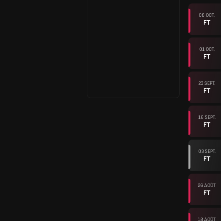
08 OCT.
FT
01 OCT.
FT
23 SEPT.
FT
16 SEPT.
FT
03 SEPT.
FT
26 AOÛT
FT
18 AOÛT