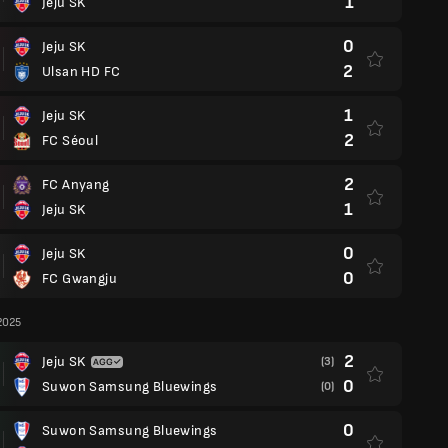
1
Jeju SK
0
Jeju SK
2
Ulsan HD FC
1
Jeju SK
2
FC Séoul
2
FC Anyang
1
Jeju SK
0
Jeju SK
0
FC Gwangju
2025
2
Jeju SK
(3)
0
Suwon Samsung Bluewings
(0)
0
Suwon Samsung Bluewings