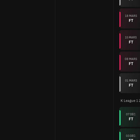
18 MARS
FT
15 MARS
FT
08 MARS
FT
01 MARS
FT
K League 1 
07 DÉC.
FT
03 DÉC.