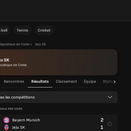
ball
Tennis
Cricket
République de Corée
Jeju SK
ju SK
publique de Corée
Rencontres
Résultats
Classement
Équipe
Statistiques de
es les compétitions
caux des clubs
2
Bayern Munich
1
Jeju SK