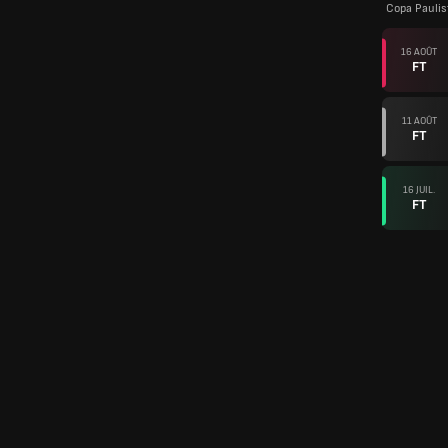
Copa Paulis
16 AOÛT
FT
11 AOÛT
FT
16 JUIL.
FT