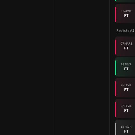
05 AVR.
FT
Paulista A2
07 MARS
FT
28 FÉVR.
FT
25 FÉVR.
FT
22 FÉVR.
FT
18 FÉVR.
FT