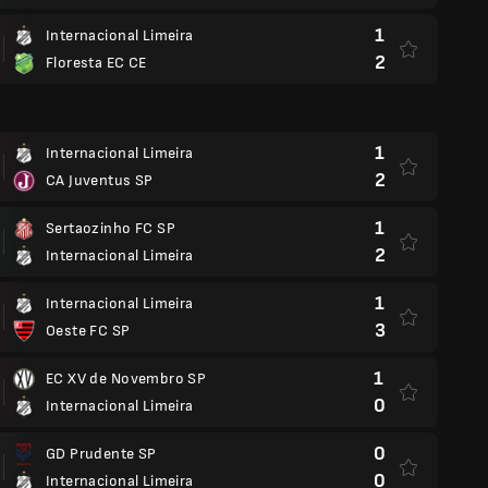
1
Internacional Limeira
2
Floresta EC CE
1
Internacional Limeira
2
CA Juventus SP
1
Sertaozinho FC SP
2
Internacional Limeira
1
Internacional Limeira
3
Oeste FC SP
1
EC XV de Novembro SP
0
Internacional Limeira
0
GD Prudente SP
0
Internacional Limeira