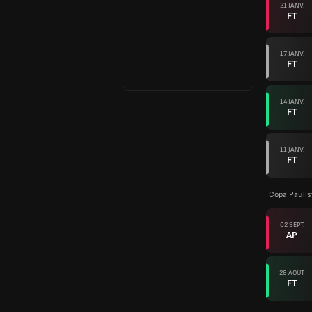
21 JANV.
FT
17 JANV.
FT
14 JANV.
FT
11 JANV.
FT
Copa Paulis
02 SEPT.
AP
26 AOÛT
FT