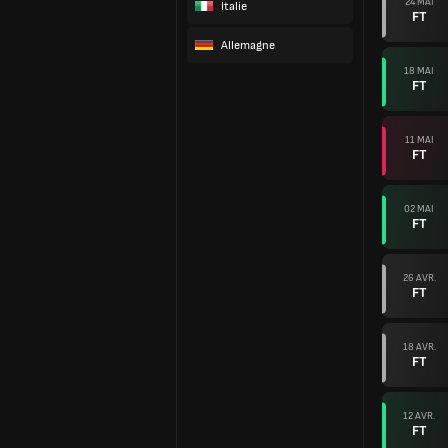
24 MAI
Italie
FT
Allemagne
18 MAI
FT
11 MAI
FT
02 MAI
FT
26 AVR.
FT
18 AVR.
FT
12 AVR.
FT