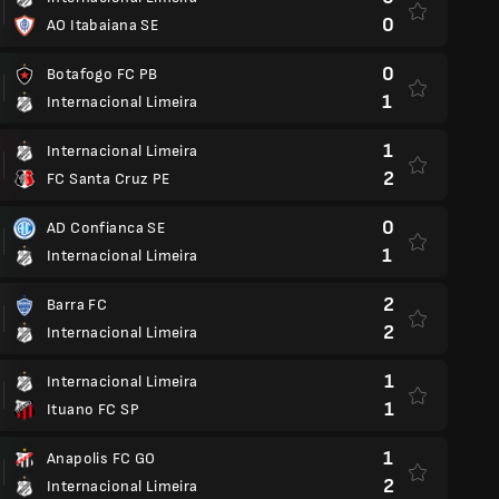
0
AO Itabaiana SE
0
Botafogo FC PB
1
Internacional Limeira
1
Internacional Limeira
2
FC Santa Cruz PE
0
AD Confianca SE
1
Internacional Limeira
2
Barra FC
2
Internacional Limeira
1
Internacional Limeira
1
Ituano FC SP
1
Anapolis FC GO
2
Internacional Limeira