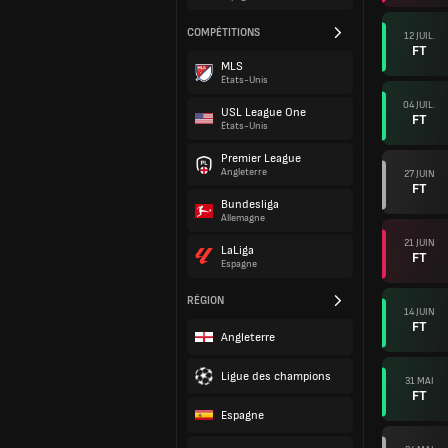
COMPÉTITIONS
12 JUIL.
FT
MLS
États-Unis
04 JUIL.
USL League One
FT
États-Unis
Premier League
Angleterre
27 JUIN
FT
Bundesliga
Allemagne
21 JUIN
LaLiga
FT
Espagne
RÉGION
14 JUIN
FT
Angleterre
Ligue des champions
31 MAI
FT
Espagne