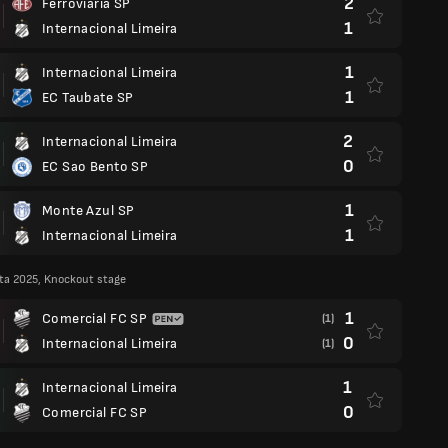
2
Ferroviaria SP
1
Internacional Limeira
1
Internacional Limeira
1
EC Taubate SP
2
Internacional Limeira
0
EC Sao Bento SP
1
Monte Azul SP
1
Internacional Limeira
ta 2025, Knockout stage
1
Comercial FC SP
(1)
0
Internacional Limeira
(1)
1
Internacional Limeira
0
Comercial FC SP