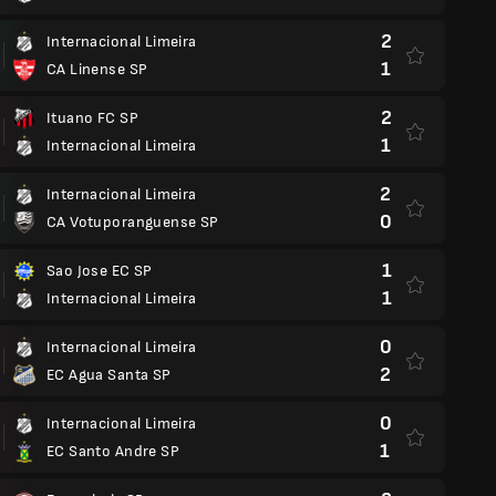
2
Internacional Limeira
1
CA Linense SP
2
Ituano FC SP
1
Internacional Limeira
2
Internacional Limeira
0
CA Votuporanguense SP
1
Sao Jose EC SP
1
Internacional Limeira
0
Internacional Limeira
2
EC Agua Santa SP
0
Internacional Limeira
1
EC Santo Andre SP