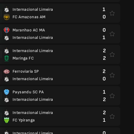
1
Internacional Limeira
0
FC Amazonas AM
0
Maranhao AC MA
1
Internacional Limeira
2
Internacional Limeira
2
Maringa FC
2
Ferroviaria SP
0
Internacional Limeira
1
Paysandu SC PA
2
Internacional Limeira
2
Internacional Limeira
1
FC Ypiranga
0
Internacional Limeira