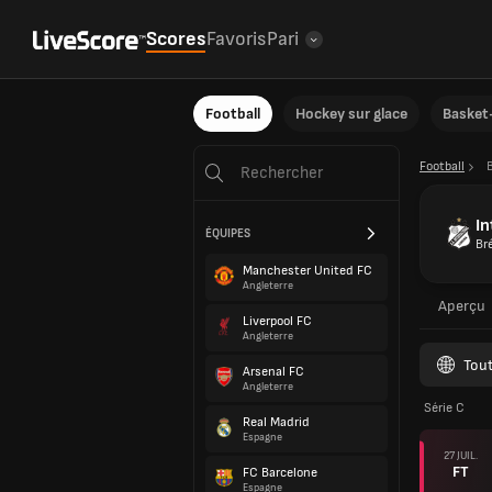
Scores
Favoris
Pari
Football
Hockey sur glace
Basket-
Football
B
In
ÉQUIPES
Bré
Manchester United FC
Angleterre
Aperçu
Liverpool FC
Angleterre
Tout
Arsenal FC
Angleterre
Série C
Real Madrid
Espagne
27 JUIL.
FT
FC Barcelone
Espagne