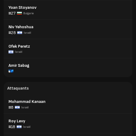
Yoan Stoyanov
#27
Bulgarie
Niv Yehoshua
#28
Israël
Ofek Peretz
Israël
Amir Sabag
Attaquants
Mohammad Kanaan
#8
Israël
Roy Levy
#18
Israël