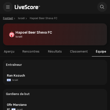
Football
Israël
Hapoel Beer Sheva FC
Hapoel Beer Sheva FC
Israël
Aperçu
Rencontres
Résultats
Classement
Équipe
Entraîneur
Ran Kozuch
Israël
Gardiens de but
Ofir Marciano
#1
Israël