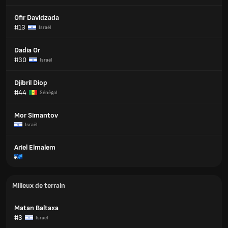
Ofir Davidzada
#13
Israël
Dadia Or
#30
Israël
Djibril Diop
#44
Sénégal
Mor Simantov
Israël
Ariel Elmalem
Milieux de terrain
Matan Baltaxa
#3
Israël