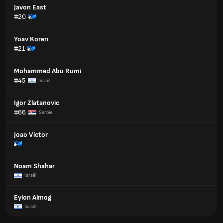
Javon East
#20
Yoav Koren
#21
Mohammed Abu Rumi
#45
Israël
Igor Zlatanovic
#66
Serbie
Joao Victor
Noam Shahar
Israël
Eylon Almog
Israël