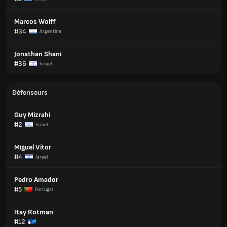
Marcos Wolff
#34
Argentine
Jonathan Shani
#36
Israël
Défenseurs
Guy Mizrahi
#2
Israël
Miguel Vítor
#4
Israël
Pedro Amador
#5
Portugal
Itay Rotman
#12