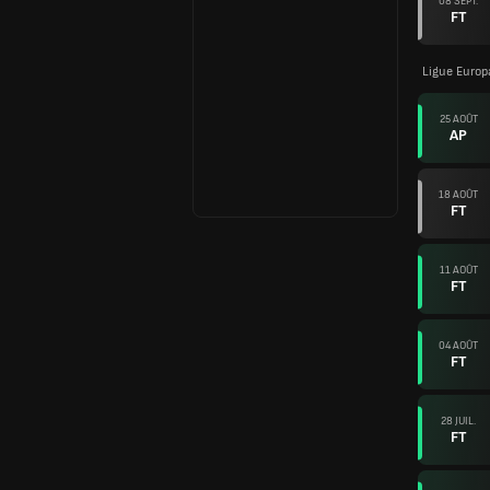
08 SEPT.
FT
Ligue Europ
25 AOÛT
AP
18 AOÛT
FT
11 AOÛT
FT
04 AOÛT
FT
28 JUIL.
FT