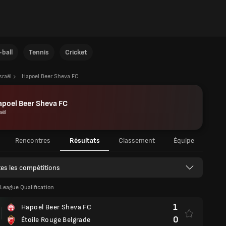
ball
Tennis
Cricket
sraël
Hapoel Beer Sheva FC
poel Beer Sheva FC
aël
Rencontres
Résultats
Classement
Équipe
es les compétitions
eague Qualification
1
Hapoel Beer Sheva FC
0
Étoile Rouge Belgrade