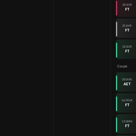
28 AVR.
FT
25 AVR.
FT
18 AVR.
FT
Coupe
09 AVR.
AET
04 FÉVR.
FT
13 JANV.
FT