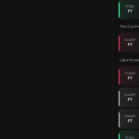
27 DÉC.
FT
Toto Cup Fi
16 AOÛT
FT
Ligue Europ
17 AOÛT
FT
10 AOÛT
FT
03 AOÛT
FT
27 JUIL.