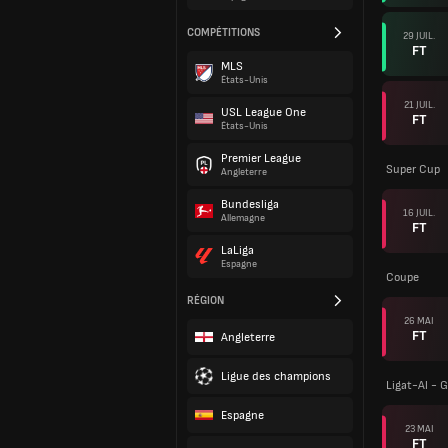
COMPÉTITIONS
29 JUIL.
FT
MLS
États-Unis
21 JUIL.
USL League One
FT
États-Unis
Premier League
Super Cup
Angleterre
Bundesliga
16 JUIL.
Allemagne
FT
LaLiga
Espagne
Coupe
RÉGION
26 MAI
FT
Angleterre
Ligue des champions
Ligat-Al -
Espagne
23 MAI
FT