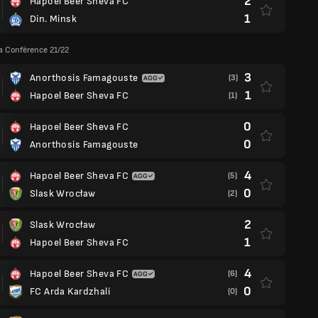
2
Hapoel Beer Sheva FC
1
Din. Minsk
a Conférence 21/22
3
Anorthosis Famagouste
(3)
1
Hapoel Beer Sheva FC
(1)
0
Hapoel Beer Sheva FC
0
Anorthosis Famagouste
4
Hapoel Beer Sheva FC
(5)
0
Slask Wrocław
(2)
2
Slask Wrocław
1
Hapoel Beer Sheva FC
4
Hapoel Beer Sheva FC
(6)
0
FC Arda Kardzhali
(0)