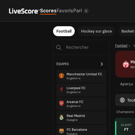
Scores
Favoris
Pari
Football
Hockey sur glace
Basket-
Football
I
Ha
ÉQUIPES
Isr
Manchester United FC
Angleterre
Aperçu
Liverpool FC
Angleterre
Tout
Arsenal FC
Angleterre
Champions L
Real Madrid
Espagne
04 AOÛT
FT
FC Barcelone
Espagne