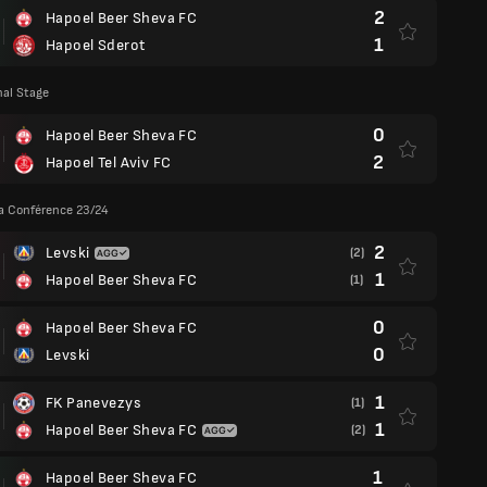
2
Hapoel Beer Sheva FC
1
Hapoel Sderot
nal Stage
0
Hapoel Beer Sheva FC
2
Hapoel Tel Aviv FC
a Conférence 23/24
2
Levski
(2)
1
Hapoel Beer Sheva FC
(1)
0
Hapoel Beer Sheva FC
0
Levski
1
FK Panevezys
(1)
1
Hapoel Beer Sheva FC
(2)
1
Hapoel Beer Sheva FC