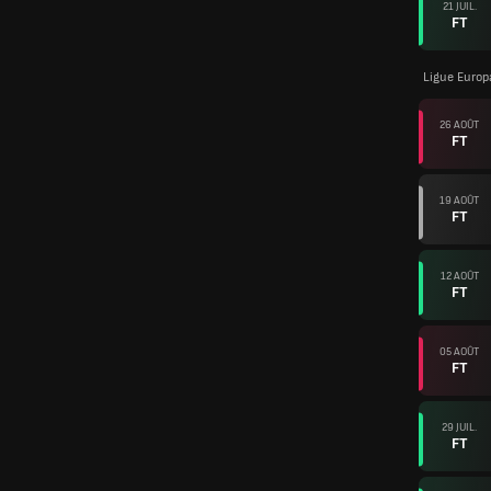
21 JUIL.
FT
Ligue Europ
26 AOÛT
FT
19 AOÛT
FT
12 AOÛT
FT
05 AOÛT
FT
29 JUIL.
FT