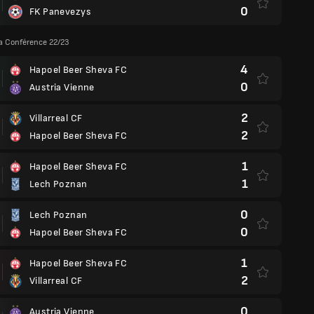
0
FK Panevezys
a Conférence 22/23
4
Hapoel Beer Sheva FC
0
Austria Vienne
2
Villarreal CF
2
Hapoel Beer Sheva FC
1
Hapoel Beer Sheva FC
1
Lech Poznan
0
Lech Poznan
0
Hapoel Beer Sheva FC
1
Hapoel Beer Sheva FC
2
Villarreal CF
0
Austria Vienne