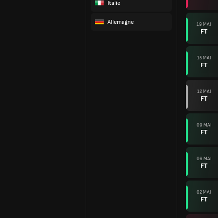
Italie
Allemagne
19 MAI
FT
15 MAI
FT
12 MAI
FT
09 MAI
FT
06 MAI
FT
02 MAI
FT