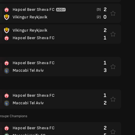
2
Hapoel Beer Sheva FC
(3)
0
Vikingur Reykjavik
(2)
2
Vikingur Reykjavik
1
Hapoel Beer Sheva FC
1
Hapoel Beer Sheva FC
3
Maccabi Tel Aviv
1
Hapoel Beer Sheva FC
2
Maccabi Tel Aviv
 Groupe Champions
2
Hapoel Beer Sheva FC