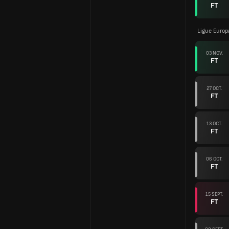
FT
Ligue Europ
03 NOV.
FT
27 OCT.
FT
13 OCT.
FT
06 OCT.
FT
15 SEPT.
FT