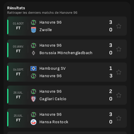
Résultats
Rattraper les derniers matchs de Hanovre 96
3
Hanovre 96
01 AOÛT
FT
0
Zwolle
3
Hanovre 96
05 JANV.
FT
0
Borussia Mönchengladbach
1
Hambourg SV
04 SEPT.
FT
3
Hanovre 96
2
Hanovre 96
26 JUIL.
FT
0
Cagliari Calcio
3
Hanovre 96
25 JUIL.
FT
0
Hansa Rostock