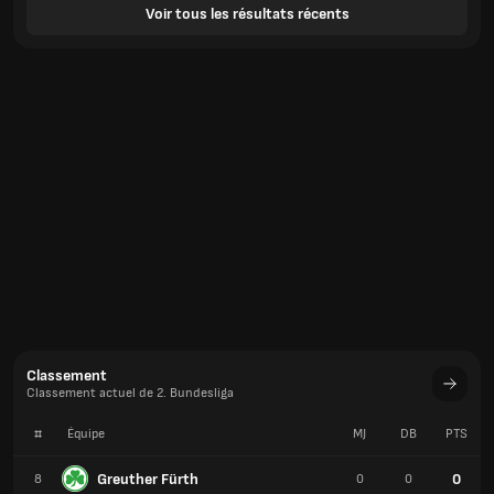
Voir tous les résultats récents
Classement
Classement actuel de 2. Bundesliga
#
Équipe
MJ
DB
PTS
Greuther Fürth
0
8
0
0