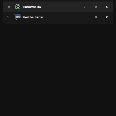
Hanovre 96
0
9
0
0
Hertha Berlin
0
10
0
0