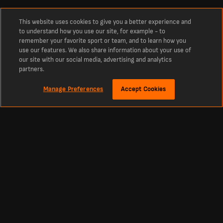
This website uses cookies to give you a better experience and
to understand how you use our site, for example - to
remember your favorite sport or team, and to learn how you
use our features. We also share information about your use of
our site with our social media, advertising and analytics
partners.
Manage Preferences
Accept Cookies
À propos
Derniers résultats de football en direct sur LiveScore
La référence incontournable des scores en direct de football, cricket, tennis,
basketball, hockey et bien plus encore. LiveScore vous tient informé des derniers
résultats et des actualités footballistiques à l’échelle mondiale. Retrouvez les
classements, calendriers et résultats sportifs actualisés en direct et en continu
de tous les grands championnats et compétitions, y compris la Primera División,
la Liga MX, la Primera A, la Copa Libertadores, la Premier League, la Liga, ainsi que
les plus prestigieuses compétitions européennes comme la Ligue des champions
et la Ligue Europa.