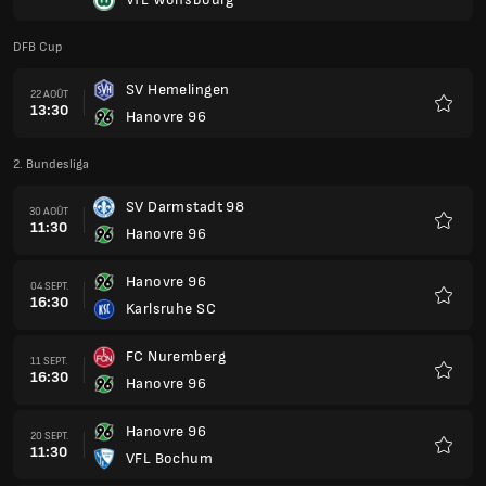
Favoris
DFB Cup
SV Hemelingen
22 AOÛT
13:30
Hanovre 96
Favoris
2. Bundesliga
SV Darmstadt 98
30 AOÛT
11:30
Hanovre 96
Favoris
Hanovre 96
04 SEPT.
16:30
Karlsruhe SC
Favoris
FC Nuremberg
11 SEPT.
16:30
Hanovre 96
Favoris
Hanovre 96
20 SEPT.
11:30
VFL Bochum
Favoris