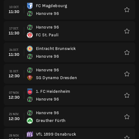
FC Magdebourg
10 OCT.
11:30
Hanovre 96
Favoris
Hanovre 96
17 OCT.
11:30
FC St. Pauli
Favoris
Eintracht Brunswick
24 OCT.
11:30
Hanovre 96
Favoris
Hanovre 96
31 OCT.
12:30
SG Dynamo Dresden
Favoris
1. FC Heidenheim
07 NOV.
12:30
Hanovre 96
Favoris
Hanovre 96
21 NOV.
12:30
Greuther Fürth
Favoris
VfL 1899 Osnabruck
28 NOV.