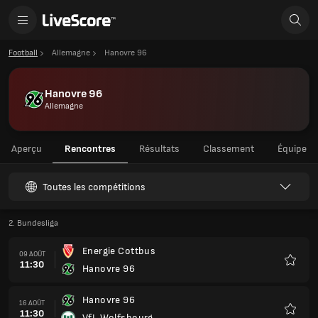
Football
Allemagne
Hanovre 96
Hanovre 96
Allemagne
Aperçu
Rencontres
Résultats
Classement
Équipe
Toutes les compétitions
2. Bundesliga
Energie Cottbus
09 AOÛT
11:30
Hanovre 96
Favoris
Hanovre 96
16 AOÛT
11:30
VfL Wolfsbourg