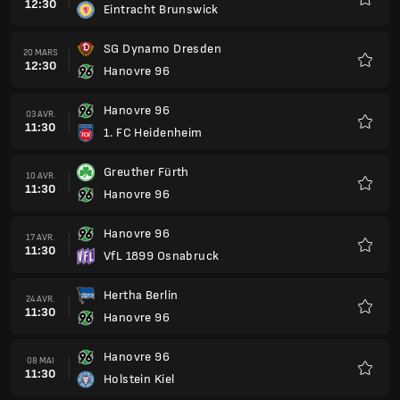
12:30
Eintracht Brunswick
Favoris
SG Dynamo Dresden
20 MARS
12:30
Hanovre 96
Favoris
Hanovre 96
03 AVR.
11:30
1. FC Heidenheim
Favoris
Greuther Fürth
10 AVR.
11:30
Hanovre 96
Favoris
Hanovre 96
17 AVR.
11:30
VfL 1899 Osnabruck
Favoris
Hertha Berlin
24 AVR.
11:30
Hanovre 96
Favoris
Hanovre 96
08 MAI
11:30
Holstein Kiel
Favoris