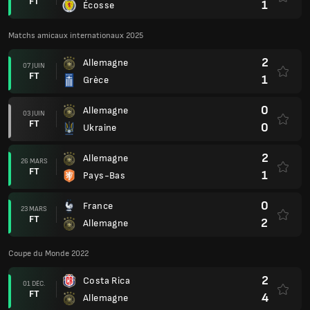
FT
1
Écosse
Matchs amicaux internationaux 2025
2
Allemagne
07 JUIN
FT
1
Grèce
0
Allemagne
03 JUIN
FT
0
Ukraine
2
Allemagne
26 MARS
FT
1
Pays-Bas
0
France
23 MARS
FT
2
Allemagne
Coupe du Monde 2022
2
Costa Rica
01 DÉC.
FT
4
Allemagne