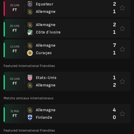
2
Equateur
25 JUIN
FT
1
Allemagne
2
Allemagne
20 JUIN
FT
1
Côte d´Ivoire
7
Allemagne
14 JUIN
FT
1
Curaçao
Featured International Friendlies
1
Etats-Unis
06 JUIN
FT
2
Allemagne
Matchs amicaux internationaux
4
Allemagne
31 MAI
FT
0
Finlande
Featured International Friendlies