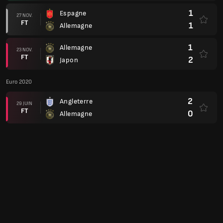
1
Espagne
27 NOV.
FT
1
Allemagne
1
Allemagne
23 NOV.
FT
2
Japon
Euro 2020
2
Angleterre
29 JUIN
FT
0
Allemagne