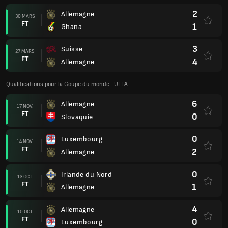
2
Allemagne
30 MARS
FT
1
Ghana
3
Suisse
27 MARS
FT
4
Allemagne
Qualifications pour la Coupe du monde : UEFA
6
Allemagne
17 NOV.
FT
0
Slovaquie
0
Luxembourg
14 NOV.
FT
2
Allemagne
0
Irlande du Nord
13 OCT.
FT
1
Allemagne
4
Allemagne
10 OCT.
FT
0
Luxembourg