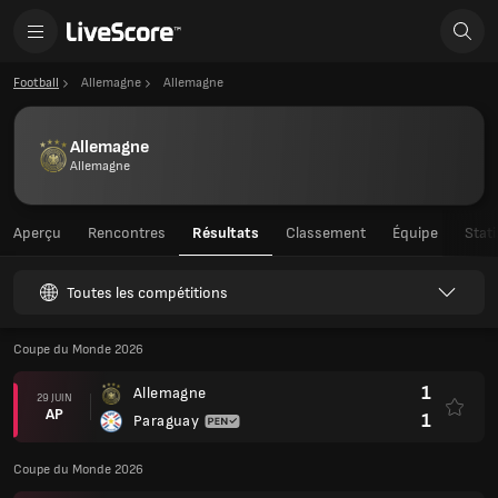
Football
Allemagne
Allemagne
Allemagne
Allemagne
Aperçu
Rencontres
Résultats
Classement
Équipe
Stat
Toutes les compétitions
Coupe du Monde 2026
1
Allemagne
29 JUIN
AP
1
Paraguay
Coupe du Monde 2026