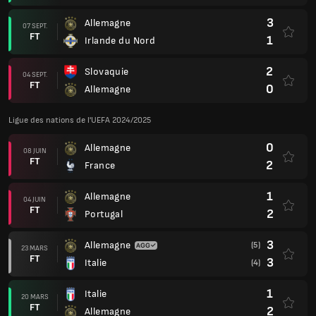
3
Allemagne
07 SEPT.
FT
1
Irlande du Nord
2
Slovaquie
04 SEPT.
FT
0
Allemagne
Ligue des nations de l'UEFA 2024/2025
0
Allemagne
08 JUIN
FT
2
France
1
Allemagne
04 JUIN
FT
2
Portugal
3
Allemagne
(5)
23 MARS
FT
3
Italie
(4)
1
Italie
20 MARS
FT
2
Allemagne