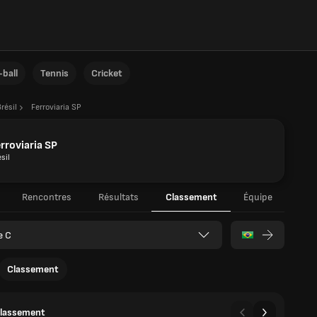
ball
Tennis
Cricket
résil
Ferroviaria SP
rroviaria SP
sil
Rencontres
Résultats
Classement
Équipe
e C
Classement
classement