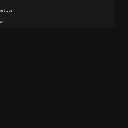
ne étape
ion