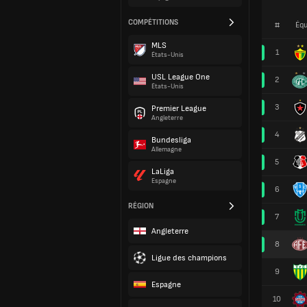
COMPÉTITIONS
#
Équ
MLS
1
États-Unis
USL League One
2
États-Unis
3
Premier League
Angleterre
4
Bundesliga
Allemagne
5
LaLiga
Espagne
6
RÉGION
7
Angleterre
8
Ligue des champions
9
Espagne
10