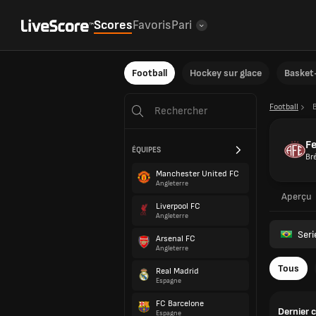
Scores
Favoris
Pari
Football
Hockey sur glace
Basket-
Football
B
Fe
ÉQUIPES
Bré
Manchester United FC
Angleterre
Aperçu
Liverpool FC
Angleterre
Seri
Arsenal FC
Angleterre
Tous
Real Madrid
Espagne
FC Barcelone
Dernier 
Espagne