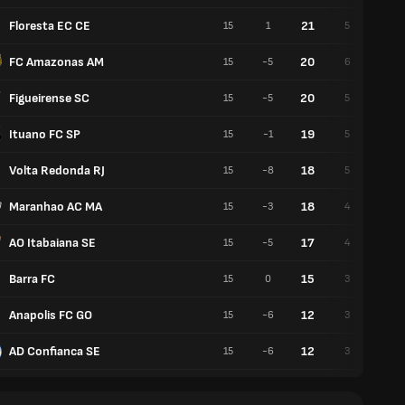
Floresta EC CE
21
15
1
5
6
FC Amazonas AM
20
15
-5
6
2
Figueirense SC
20
15
-5
5
5
Ituano FC SP
19
15
-1
5
4
Volta Redonda RJ
18
15
-8
5
3
Maranhao AC MA
18
15
-3
4
6
AO Itabaiana SE
17
15
-5
4
5
Barra FC
15
15
0
3
6
Anapolis FC GO
12
15
-6
3
3
AD Confianca SE
12
15
-6
3
3