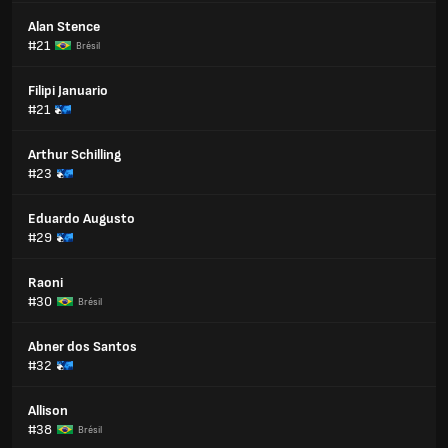
Alan Stence
#21
Brésil
Filipi Januario
#21
Arthur Schilling
#23
Eduardo Augusto
#29
Raoni
#30
Brésil
Abner dos Santos
#32
Allison
#38
Brésil