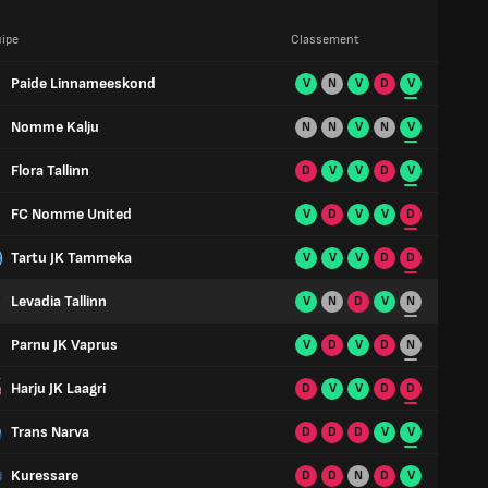
ipe
Classement
Paide Linnameeskond
V
N
V
D
V
Nomme Kalju
N
N
V
N
V
Flora Tallinn
D
V
V
D
V
FC Nomme United
V
D
V
V
D
Tartu JK Tammeka
V
V
V
D
D
Levadia Tallinn
V
N
D
V
N
Parnu JK Vaprus
V
D
V
D
N
Harju JK Laagri
D
V
V
D
D
Trans Narva
D
D
D
V
V
Kuressare
D
D
N
D
V