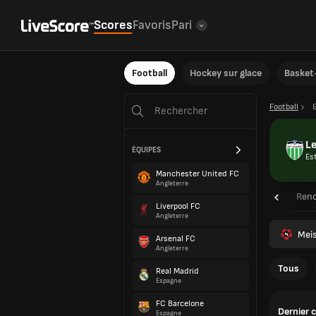
Scores
Favoris
Pari
Football
Hockey sur glace
Basket-
Football
Le
ÉQUIPES
Es
Manchester United FC
Angleterre
Aperçu
Renc
Liverpool FC
Angleterre
Meis
Arsenal FC
Angleterre
Tous
Real Madrid
Espagne
FC Barcelone
Dernier 
Espagne