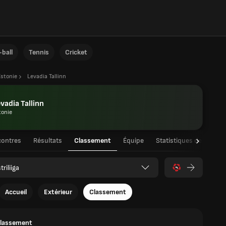
ball
Tennis
Cricket
Estonie
Levadia Tallinn
vadia Tallinn
tonie
ontres
Résultats
Classement
Équipe
Statistiques des joueu
triliiga
Accueil
Extérieur
Classement
classement