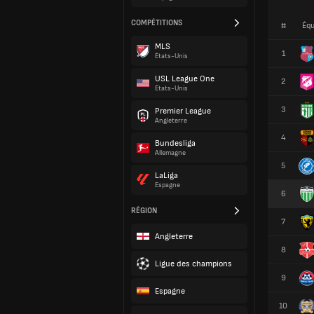
COMPÉTITIONS
#
Équ
MLS
1
États-Unis
USL League One
2
États-Unis
3
Premier League
Angleterre
4
Bundesliga
Allemagne
5
LaLiga
Espagne
6
RÉGION
7
Angleterre
8
Ligue des champions
9
Espagne
10