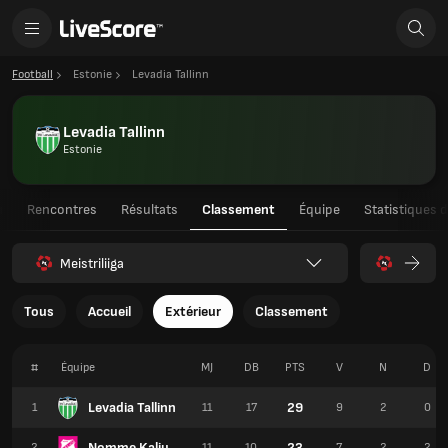
Football
Estonie
Levadia Tallinn
Levadia Tallinn
Estonie
u
Rencontres
Résultats
Classement
Équipe
Statistiques 
Meistriliiga
Tous
Accueil
Extérieur
Classement
#
Équipe
MJ
DB
PTS
V
N
D
Levadia Tallinn
29
1
11
17
9
2
0
Nomme Kalju
23
2
11
10
7
2
2