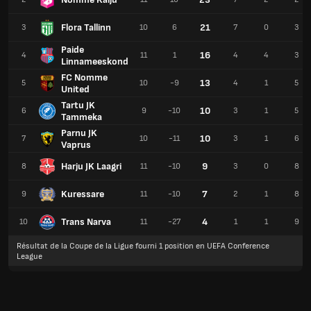
Flora Tallinn
21
3
10
6
7
0
3
Paide
16
4
11
1
4
4
3
Linnameeskond
FC Nomme
13
5
10
-9
4
1
5
United
Tartu JK
10
6
9
-10
3
1
5
Tammeka
Parnu JK
10
7
10
-11
3
1
6
Vaprus
Harju JK Laagri
9
8
11
-10
3
0
8
Kuressare
7
9
11
-10
2
1
8
Trans Narva
4
10
11
-27
1
1
9
Résultat de la Coupe de la Ligue fourni 1 position en UEFA Conference
League