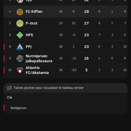
FC Kiffen
28
4
18
8
9
1
8
P-Iirot
27
5
18
10
8
3
7
HPS
23
6
18
-6
7
2
9
PPJ
20
8
18
1
6
2
10
Nurmijarven
18
9
18
-12
4
6
8
Jalkapalloseura
Atlantis
5
10
18
-63
1
2
15
FC/Akatemia
Faites pivoter pour visualiser le tableau entier
Clé
Relégation