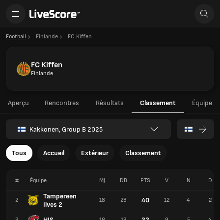
Football
Finlande
FC Kiffen
FC Kiffen
Finlande
Aperçu
Rencontres
Résultats
Classement
Équipe
Kakkonen, Group B 2025
Tous
Accueil
Extérieur
Classement
#
Équipe
MJ
DB
PTS
V
N
D
Tampereen
40
2
18
23
12
4
2
Ilves 2
HJS
32
3
18
13
9
5
4